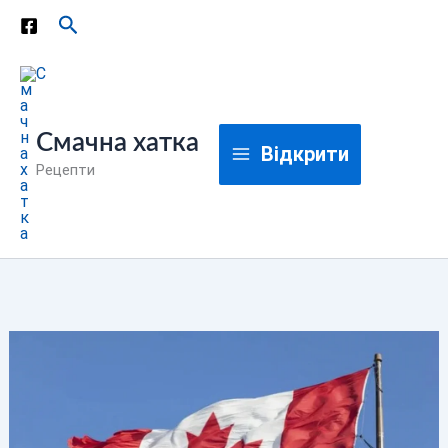
Перейти
Пошук
до
вмісту
Смачна хатка
Відкрити
Рецепти