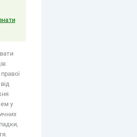
знати
увати
ів:
 правої
 від
жня
лем у
зичних
падки,
тя.