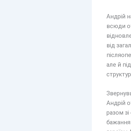
Андрій н
всюди от
відновл
від зага
післяопе
але й п
структур
Звернув
Андрій 
разом зі
бажання 