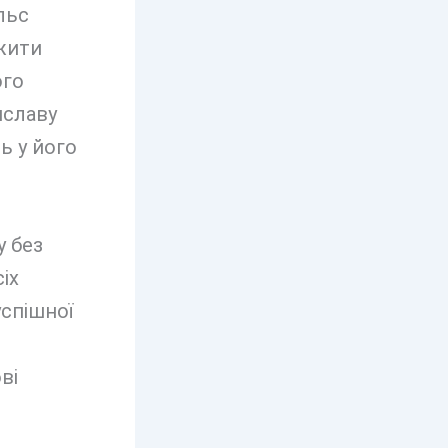
льс
 жити
ого
иславу
ь у його
у без
іх
успішної
ві