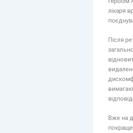
героїзм 
лікаря в
поєднув
Після р
загальн
відновит
видален
дискомфо
вимагают
відповід
Вже на д
покращен