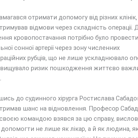
амагався отримати допомогу від різних клінік,
римував відмови через складність операції. 
ення кровопостачання потрібно було провест
льної сонної артерії через зону численних
раційних рубців, що не лише ускладнювало оп
ідвищувало ризик пошкодження життєво важл
.
шись до судинного хірурга Ростислава Сабадо
отримав шанс на відновлення. Професор Сабад
 своєю командою взявся за цю справу, висло
допомогти не лише як лікар, а й як людина, як