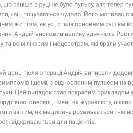
, що раніше в руці не було пульсу, але тепер пу
ся, і він почувається чудово. Його мотивація
ним життям, як усі, стала основним рушієм й
ння. Андрій висловив велику вдячність Рост
 та всім лікарям і медсестрам, які брали участ
.
й день після операції Андрія виписали додом
имптомів ішемії, з відновленим пульсом на вс
 руки. Цей випадок став яскравим прикладом 
рургічної операції, і мені, як журналісту, цікаво
гати за тим, як медицина розвивається і які но
ті відкриваються для пацієнтів.