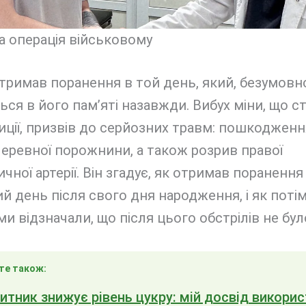
а операція військовому
тримав поранення в той день, який, безумовн
ся в його пам’яті назавжди. Вибух міни, що с
зиції, призвів до серйозних травм: пошкодження
черевної порожнини, а також розрив правої
чної артерії. Він згадує, як отримав поранення
й день після свого дня народження, і як поті
и відзначали, що після цього обстрілів не бул
те також:
тник знижує рівень цукру: мій досвід викори