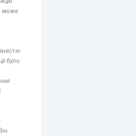
зиція
я може
овністю
ії було
ення
ї
е
Він