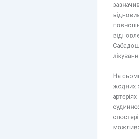
зазначив
відновив
повноцін
відновле
Сабадошу
лікуванні
На сьоми
жодних с
артеріях
судиннохі
спостері
можливос