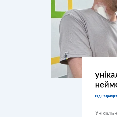
уніка
неймо
Від
Редакці
Унікальн