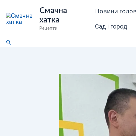
Перейти
Смачна
Новини голов
до
хатка
вмісту
Сад і город
Рецепти
Пошук