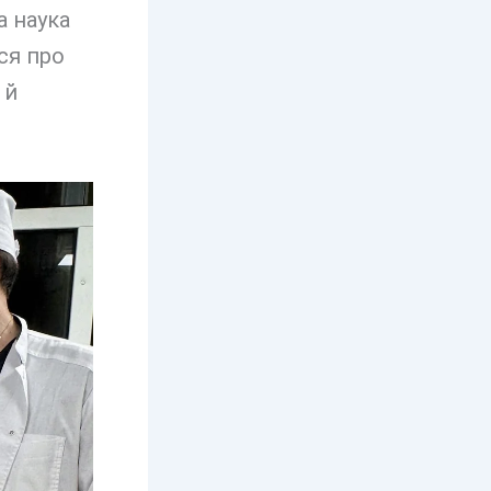
а наука
ся про
 й