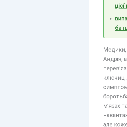
цієї
випа
бат
Медики, 
Андрія, 
перев’яз
ключиці.
симптомі
боротьба
м’язах т
навантаж
але коже