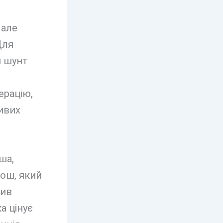
 але
Для
и шунт
ерацію,
ивих
ша,
ош, який
вив
а цінує