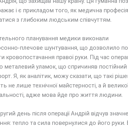
Андрія, що захищав нашу країну. Ця гуманна по
ражає і є прикладом того, як медична професі
атися з глибоким людським співчуттям.
етельного планування медики виконали
осонно-плечове шунтування, що дозволило п
и кровопостачання правої руки. Під час операц
о металевий уламок, що спричиняв постійний
рт. Я, як аналітик, можу сказати, що такі ріш
ь не лише технічної майстерності, а й велико
альності, адже мова йде про життя людини.
ругий день після операції Андрій відчув значн
ня: тепло та сила повернулися до його руки. 