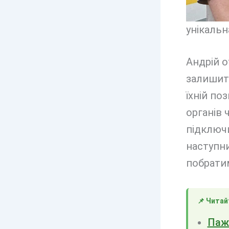
унікальн
Андрій о
залишить
їхній по
органів 
підключи
наступни
побратим
📌 Читай
Пажи