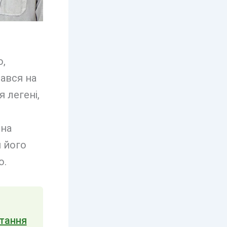
о,
тався на
 легені,
 на
м його
о.
стання