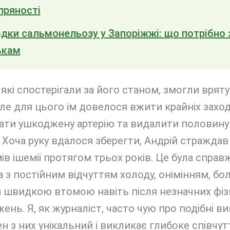
 пряності
дки сальмонельозу у Запоріжжі: що потрібно 
ькам
які спостерігали за його станом, змогли врят
але для цього їм довелося вжити крайніх заход
ати ушкоджену артерію та видалити половину
 Хоча руку вдалося зберегти, Андрій страждав
в ішемії протягом трьох років. Це була справ
 з постійним відчуттям холоду, онімінням, бо
а швидкою втомою навіть після незначних фі
ень. Я, як журналіст, часто чую про подібні ви
н з них унікальний і викликає глибоке співчут