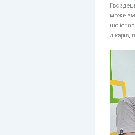
Гвоздець
може змі
цю істор
лікарів,