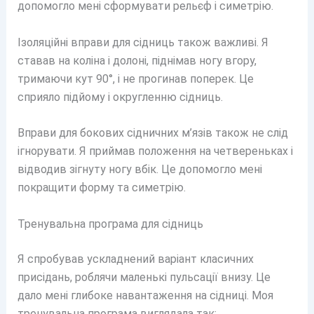
допомогло мені сформувати рельєф і симетрію.
Ізоляційні вправи для сідниць також важливі. Я
ставав на коліна і долоні, піднімав ногу вгору,
тримаючи кут 90°, і не прогинав поперек. Це
сприяло підйому і округленню сідниць.
Вправи для бокових сідничних м’язів також не слід
ігнорувати. Я приймав положення на четвереньках і
відводив зігнуту ногу вбік. Це допомогло мені
покращити форму та симетрію.
Тренувальна програма для сідниць
Я спробував ускладнений варіант класичних
присідань, роблячи маленькі пульсації внизу. Це
дало мені глибоке навантаження на сідниці. Моя
тренувальна програма виглядала так: