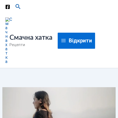
Перейти
Пошук
до
вмісту
Смачна хатка
Відкрити
Рецепти