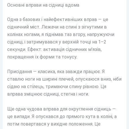
Основні вправи на сідниці вдома
Одна з базових і найефективніших вправ — це
сідничний міст. Лежачи на спині з зігнутими в
колінах ногами, я піднімав таз вгору, напружуючи
сідниці, і затримувався у верхній точці на 1–2
секунди. Ефект: активація сідничних м’язів,
покращення їх форми та тонусу.
Присідання — класика, яка завжди працює. Я
ставлю ноги на ширині плечей, опускаюся вниз, ніби
сідаю на стілець, тримаючи спину рівною. Ця
вправа зміцнює сідниці, стегна і ноги.
Ще одна чудова вправа для округлення сідниць —
це випади. Я опускався до прямого кута в коліні, а
потім повертався у вихідне положення. Це