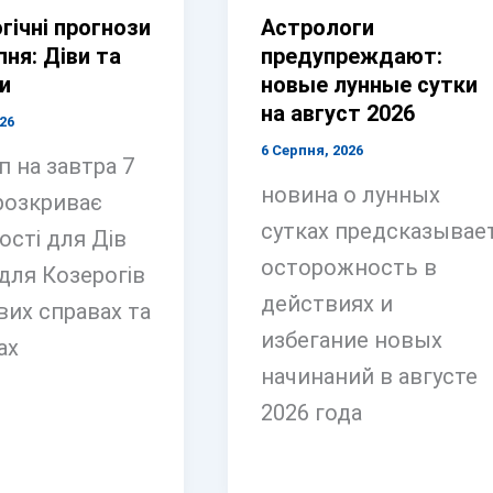
гічні прогнози
Астрологи
пня: Діви та
предупреждают:
и
новые лунные сутки
на август 2026
26
6 Серпня, 2026
п на завтра 7
новина о лунных
розкриває
сутках предсказывае
сті для Дів
осторожность в
 для Козерогів
действиях и
вих справах та
избегание новых
ах
начинаний в августе
2026 года