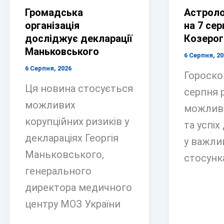
Громадська
Астроло
організація
на 7 сер
досліджує декларації
Козерог
Маньковського
6 Серпня, 20
6 Серпня, 2026
Гороско
Ця новина стосується
серпня 
можливих
можливо
корупційних ризиків у
та успіх
деклараціях Георгія
у важли
Маньковського,
стосунк
генерального
директора медичного
центру МОЗ України