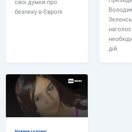
Презид
свої думки про
Володи
безпеку в Європі
Зеленс
наголос
необхід
дій.
Новини головні