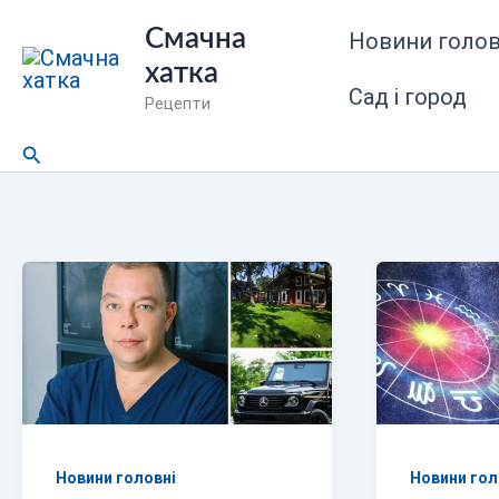
Перейти
Смачна
Новини голов
до
хатка
вмісту
Сад і город
Рецепти
Пошук
Новини головні
Новини гол