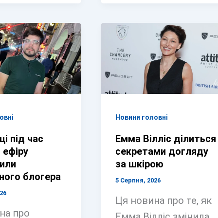
овні
Новини головні
і під час
Емма Вілліс ділиться
 ефіру
секретами догляду
или
за шкірою
ного блогера
5 Серпня, 2026
26
Ця новина про те, як
на про
Емма Вілліс змінила