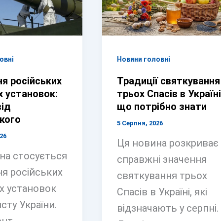
овні
Новини головні
я російських
Традиції святкування
х установок:
трьох Спасів в Україні
від
що потрібно знати
кого
5 Серпня, 2026
26
Ця новина розкриває
на стосується
справжні значення
я російських
святкування трьох
х установок
Спасів в Україні, які
сту України.
відзначають у серпні.