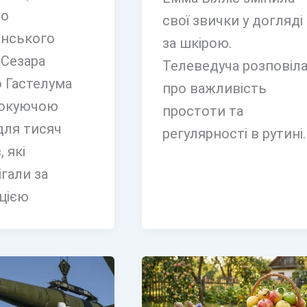
во
свої звички у догляді
нського
за шкірою.
 Сезара
Телеведуча розповіл
 Гастелума
про важливість
шокуючою
простоти та
для тисяч
регулярності в рутині.
, які
гали за
цією