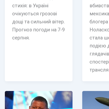
стихія: в Україні
вбивст
очікуються грозові
мексика
дощі та сильний вітер.
блогера
Прогноз погоди на 7-9
Ноласко
серпня.
стала 
подією 
глядачів
спостері
трансля