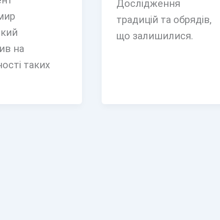
ент
Дослідження
мир
традицій та обрядів,
ький
що залишилися.
ив на
ності таких