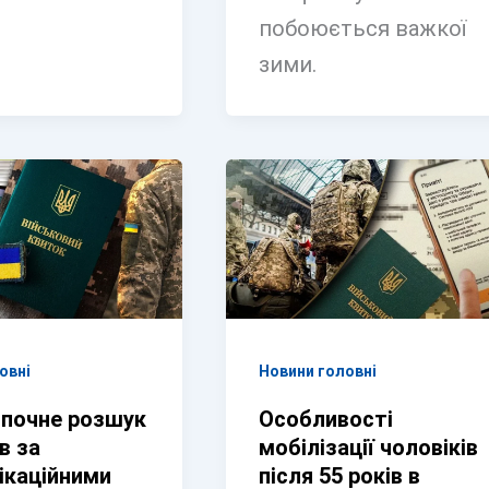
побоюється важкої
зими.
овні
Новини головні
почне розшук
Особливості
в за
мобілізації чоловіків
ікаційними
після 55 років в