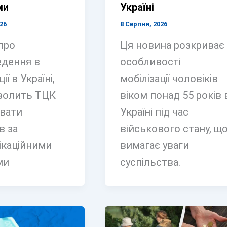
ми
Україні
26
8 Серпня, 2026
про
Ця новина розкриває
дення в
особливості
ії в Україні,
мобілізації чоловіків
волить ТЦК
віком понад 55 років 
вати
Україні під час
в за
військового стану, щ
ікаційними
вимагає уваги
ми
суспільства.