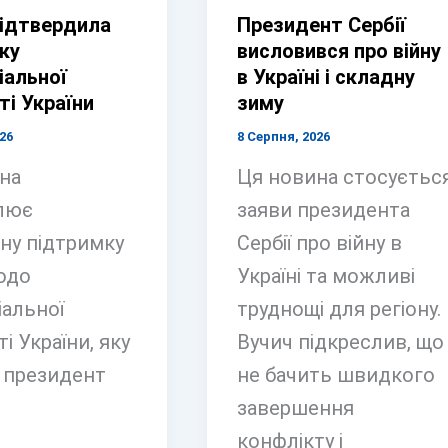
підтвердила
Президент Сербії
ку
висловився про війну
іальної
в Україні і складну
ті України
зиму
26
8 Серпня, 2026
на
Ця новина стосуєтьс
лює
заяви президента
ну підтримку
Сербії про війну в
щодо
Україні та можливі
іальної
труднощі для регіону.
ті України, яку
Вучич підкреслив, що
 президент
не бачить швидкого
завершення
конфлікту і