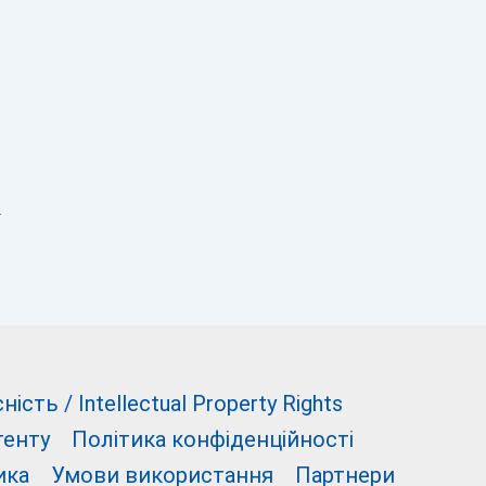
→
сть / Intellectual Property Rights
тенту
Політика конфіденційності
ика
Умови використання
Партнери