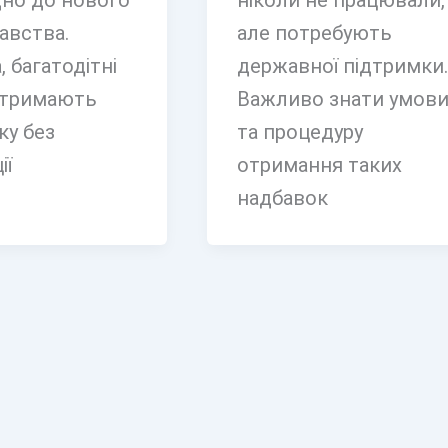
дно до нового
ніколи не працювали,
авства.
але потребують
 багатодітні
державної підтримки
отримають
Важливо знати умов
ку без
та процедуру
ії
отримання таких
надбавок