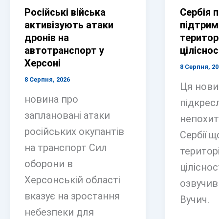
Російські війська
Сербія 
активізують атаки
підтрим
дронів на
територ
автотранспорт у
ціліснос
Херсоні
8 Серпня, 20
8 Серпня, 2026
Ця нови
новина про
підкрес
заплановані атаки
непохит
російських окупантів
Сербії 
на транспорт Сил
територ
оборони в
ціліснос
Херсонській області
озвучив
вказує на зростання
Вучич.
небезпеки для