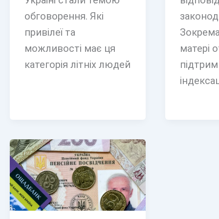
Україні стали темою
відпові
обговорення. Які
законод
привілеї та
Зокрема,
можливості має ця
матері 
категорія літніх людей
підтрим
індексац