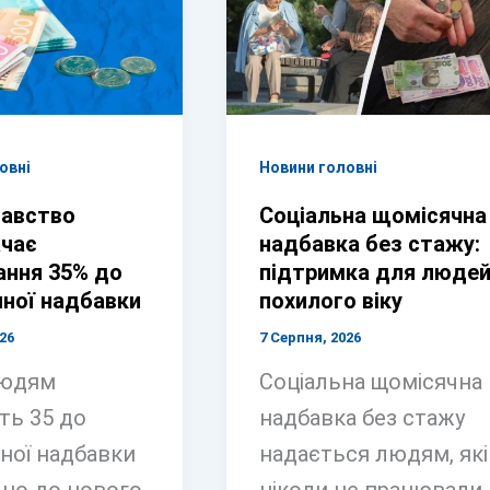
овні
Новини головні
авство
Соціальна щомісячна
чає
надбавка без стажу:
ання 35% до
підтримка для люде
ної надбавки
похилого віку
26
7 Серпня, 2026
людям
Соціальна щомісячна
ть 35 до
надбавка без стажу
ної надбавки
надається людям, які