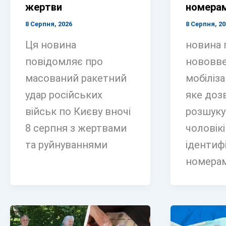
жертви
номера
8 Серпня, 2026
8 Серпня, 20
Ця новина
новина 
повідомляє про
нововве
масований ракетний
мобілізац
удар російських
яке доз
військ по Києву вночі
розшуку
8 серпня з жертвами
чоловікі
та руйнуваннями
ідентиф
номера