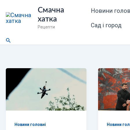
Перейти
Смачна
Новини голов
до
хатка
вмісту
Сад і город
Рецепти
Пошук
Новини головні
Новини гол