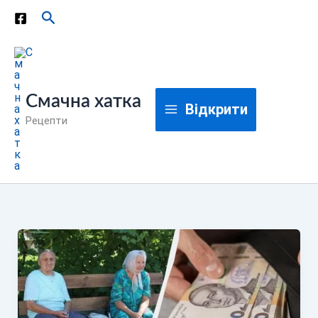
Перейти
Пошук
до
вмісту
Смачна хатка
Відкрити
Рецепти