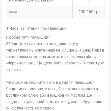
цибулина для засмажки
1
сала
100-150 гр
❓ Часті запитання про Палюшки
Як зберігати палюшки?
Зберігайте палюшки в холодильнику у
герметичному контейнері не більше 2-3 днів. Перед
вживанням їх можна розігріти на пательні або в
мікрохвильовці. Це дозволить зберегти їх текстуру
та смак.
Чим можна замінити сало в рецепті палюшок?
Якщо ви не вживаєте сало, його можна замінити
рослинною олією або вершковим маслом. Це
надасть страві особливого смаку, але не буде такої
ж насиченості, як з салом.