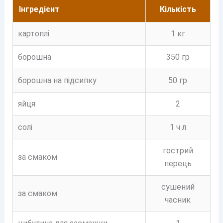
Інгредієнт
Кількість
картоплі
1 кг
борошна
350 гр
борошна на підсипку
50 гр
яйця
2
солі
1 ч л
гострий
за смаком
перець
сушений
за смаком
часник