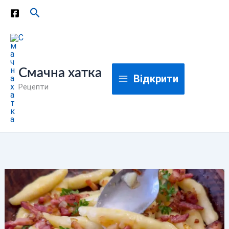
Перейти
Пошук
до
вмісту
Смачна хатка
Відкрити
Рецепти