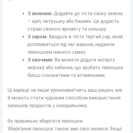
З зеленню:
Додайте до тіста свіжу зелень
– кріп, петрушку або базилік. Це додасть
страві свіжого аромату та кольору.
З сиром:
Вводьте в тісто тертий сир, який
розплавиться під час варіння, надаючи
палюшкам ніжного смаку.
З овочами:
Ви можете додати натерту
моркву або кабачки, що зробить палюшки
більш соковитими та вітамінними.
Ці варіації не лише урізноманітнять ваш раціон, але
й можуть стати чудовим способом використання
залишків продуктів у холодильнику.
Як правильно зберігати палюшки
Зберігання палюшок також має свої нюанси. Якщо