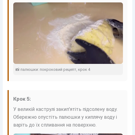
📸 палюшки: покроковий рецепт, крок 4
Крок 5:
У великій каструлі закип'ятіть підсолену воду.
Обережно опустіть палюшки у киплячу воду і
варіть до їх спливання на поверхню.