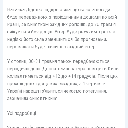
Наталка Діденко підкреслила, що волога погода
буде переважною, з періодичними дощами по всій
країні, за винятком західних регіонів, де 30 травня
очікується без дощів. Вітер буде рвучким, проте в
неділю його сила зменшиться. За прогнозами,
переважати буде північно-західний вітер.
У столиці 30-31 травня також передбачаються
періодичні дощі. Денна температура повітря в Києві
коливатиметься від +12 до +14 градусів. Після цих
прохолодних і дощових вихідних, з 1 червня в
Україні нарешті з’явиться чекаємо потепління,
зазначила синоптикиня.
Усі подробиці
Згідно з інформацією, погода в Україні в п’ятницю,