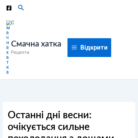
Перейти
Пошук
до
вмісту
Смачна хатка
Відкрити
Рецепти
Останні дні весни:
очікується сильне