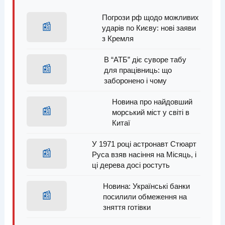
Погрози рф щодо можливих
📰
ударів по Києву: нові заяви
з Кремля
В “АТБ” діє суворе табу
📰
для працівниць: що
заборонено і чому
Новина про найдовший
📰
морський міст у світі в
Китаї
У 1971 році астронавт Стюарт
📰
Руса взяв насіння на Місяць, і
ці дерева досі ростуть
Новина: Українські банки
📰
посилили обмеження на
зняття готівки