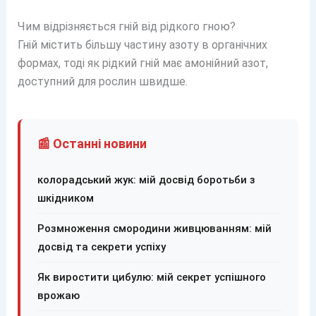
Чим відрізняється гній від рідкого гною?
Гній містить більшу частину азоту в органічних
формах, тоді як рідкий гній має амонійний азот,
доступний для рослин швидше.
📰 Останні новини
колорадський жук: мій досвід боротьби з
шкідником
Розмноження смородини живцюванням: мій
досвід та секрети успіху
Як виростити цибулю: мій секрет успішного
врожаю