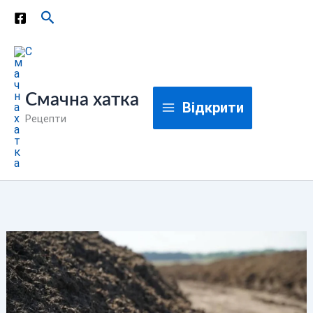
Перейти
Пошук
до
вмісту
Смачна хатка
Відкрити
Рецепти