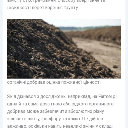
вмісту сухої речовини, способу зберігання та
швидкості перетворення ґрунту.
органічні добрива оцінка поживної цінності
Як я дізнався з досліджень, наприклад, на Farmer.pl,
одна й та сама доза гною або рідкого органічного
добрива може забезпечити абсолютно різну
кількість азоту, фосфору та калію. Це дійсно
важливо, оскільки навіть невеликі зміни у складі