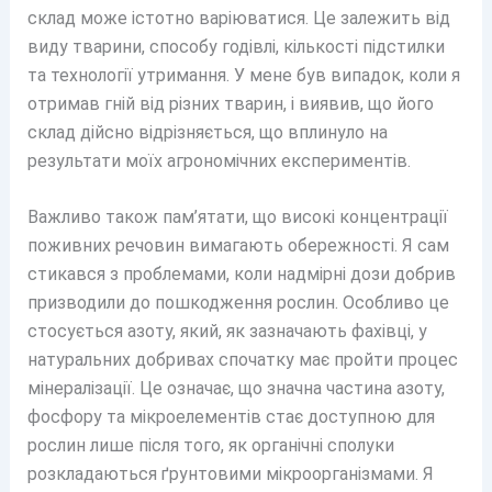
склад може істотно варіюватися. Це залежить від
виду тварини, способу годівлі, кількості підстилки
та технології утримання. У мене був випадок, коли я
отримав гній від різних тварин, і виявив, що його
склад дійсно відрізняється, що вплинуло на
результати моїх агрономічних експериментів.
Важливо також пам’ятати, що високі концентрації
поживних речовин вимагають обережності. Я сам
стикався з проблемами, коли надмірні дози добрив
призводили до пошкодження рослин. Особливо це
стосується азоту, який, як зазначають фахівці, у
натуральних добривах спочатку має пройти процес
мінералізації. Це означає, що значна частина азоту,
фосфору та мікроелементів стає доступною для
рослин лише після того, як органічні сполуки
розкладаються ґрунтовими мікроорганізмами. Я