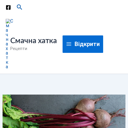
Перейти
Пошук
до
вмісту
Смачна хатка
Відкрити
Рецепти