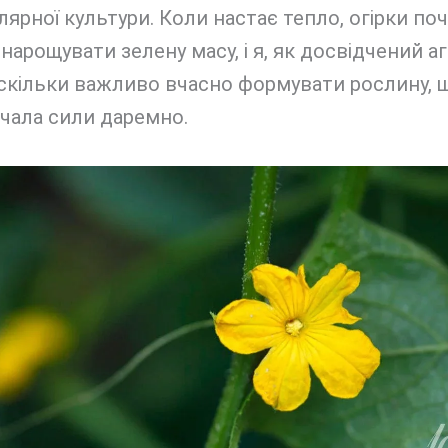
улярної культури. Коли настає тепло, огірки п
нарощувати зелену масу, і я, як досвідчений а
скільки важливо вчасно формувати рослину, 
чала сили даремно.