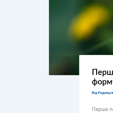
Перше
форм
Від
Редакці
Перше па