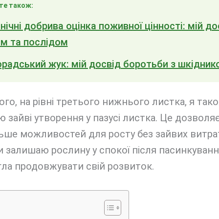
те також:
нічні добрива оцінка поживної цінності: мій до
єм та послідом
радський жук: мій досвід боротьби з шкідник
ого, на рівні третього нижнього листка, я так
 зайві утворення у пазусі листка. Це дозволя
ьше можливостей для росту без зайвих витрат 
 залишаю рослину у спокої після пасинкуванн
ла продовжувати свій розвиток.