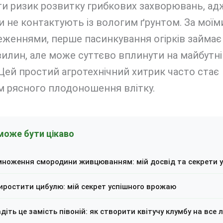
и ризик розвитку грибкових захворювань, ад
и не контактують із вологим ґрунтом. За моїм
еженнями, перше пасинкування огірків займа
вилин, але може суттєво вплинути на майбутні
Цей простий агротехнічний хитрик часто стає
м рясного плодоношення влітку.
може бути цікаво
множення смородини живцюванням: мій досвід та секрети у
иростити цибулю: мій секрет успішного врожаю
діть це замість півоній: як створити квітучу клумбу на все л