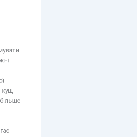
мувати
жні
ої
ь кущ
 більше
гає