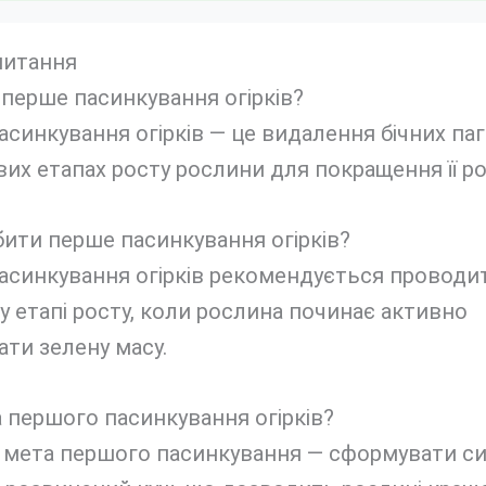
питання
перше пасинкування огірків?
синкування огірків — це видалення бічних паг
их етапах росту рослини для покращення її ро
ити перше пасинкування огірків?
асинкування огірків рекомендується проводи
 етапі росту, коли рослина починає активно
ти зелену масу.
 першого пасинкування огірків?
 мета першого пасинкування — сформувати с