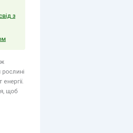
свід з
ом
ож
є рослині
енергії.
я, щоб