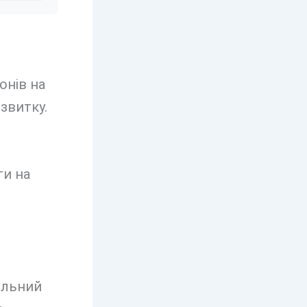
онів на
звитку.
ти на
ильний