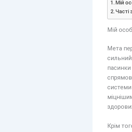
Мій ос
Часті 
Мій особ
Мета пе
сильний
пасинки 
спрямов
системи 
міцнішим
здорових
Крім то