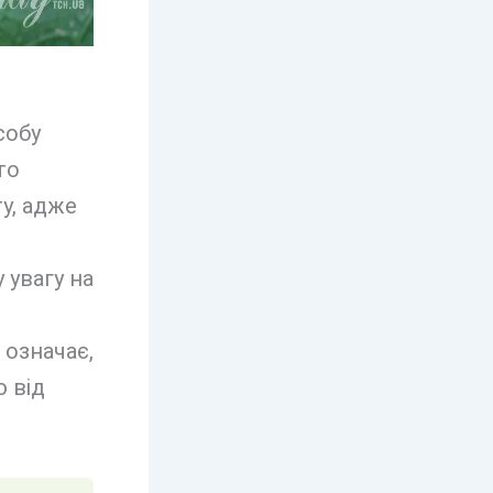
собу
то
у, адже
 увагу на
 означає,
 від