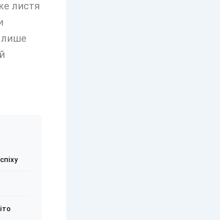
же листя
и
є лише
й
спіху
іто