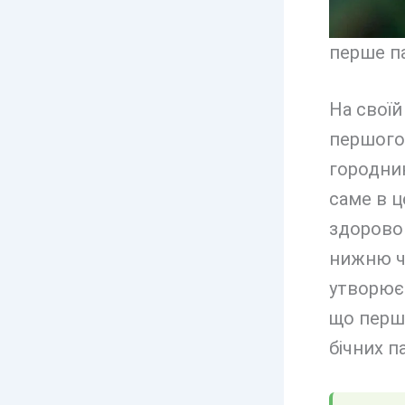
перше па
На своїй
першого 
городник
саме в ц
здоровог
нижню ч
утворюєт
що перши
бічних па