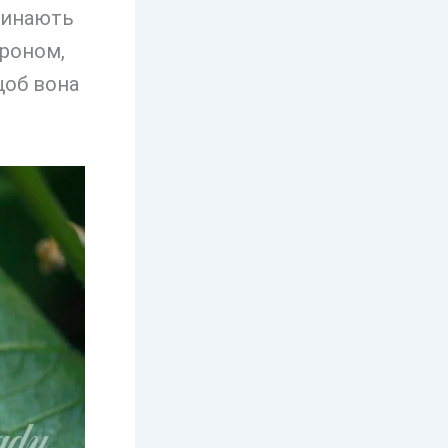
очинають
гроном,
щоб вона