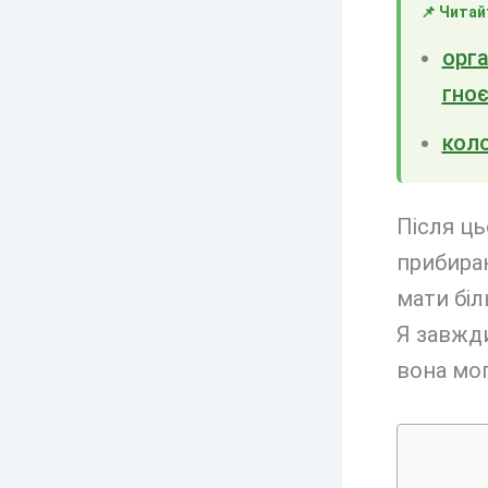
📌 Читай
орга
гно
коло
Після ць
прибираю
мати біл
Я завжди
вона мог