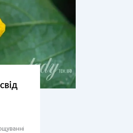
свід
ощуванні