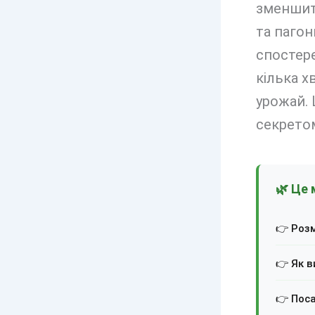
зменшит
та пагон
спостер
кілька х
урожай. 
секрето
🌿 Це 
👉 Роз
👉 Як в
👉 Поса