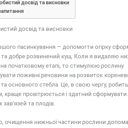
обистий досвід та висновки
запитання
истий досвід та висновки
ршого пасинкування — допомогти огірку сфор
 та добре розвинений кущ. Коли я видаляю ни
на початковому етапі, то стимулюю рослину
увати поживні речовини на розвиток коренев
та основного стебла. Це, в свою чергу, робит
, краще провітрюється і здатний сформувати
 зав’язей та плодів.
го, очищення нижньої частини рослини допома