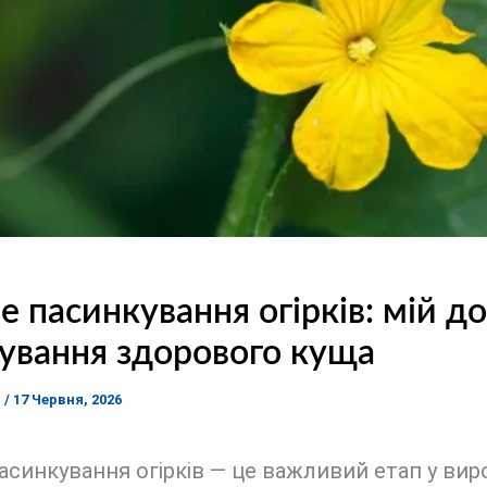
 пасинкування огірків: мій до
ування здорового куща
я
/
17 Червня, 2026
синкування огірків — це важливий етап у вир