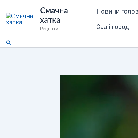
Перейти
Смачна
Новини голов
до
хатка
вмісту
Сад і город
Рецепти
Пошук