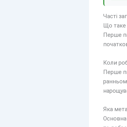
Часті за
Що таке 
Перше па
початков
Коли роб
Перше п
ранньому
нарощува
Яка мета
Основна