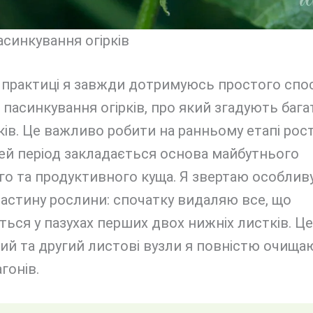
синкування огірків
 практиці я завжди дотримуюсь простого спо
пасинкування огірків, про який згадують бага
ів. Це важливо робити на ранньому етапі рост
ей період закладається основа майбутнього
о та продуктивного куща. Я звертаю особливу
астину рослини: спочатку видаляю все, що
ься у пазухах перших двох нижніх листків. Це
й та другий листові вузли я повністю очищаю
гонів.