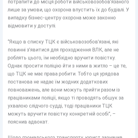
потрапити до місця роботи військовозобов’язаного
лише за умови, що охорона впустить їх до будівлі. У
випадку бізнес-центру охорона може законно
відмовити у доступі.
“Якщо в списку ТЦК є військовозобов’язані, які
повинні з’явитися для проходження ВЛК, але не
роблять цього, їм необхідно вручити повістку.
Однак просити поліцію йти з ними в житло – це те,
що ТЦК не має права робити. Тобто ця урядова
постанова не надає їм жодних додаткових
повноважень, але вони можуть прийти разом із
працівниками поліції, якщо ті проводять обшук за
ухвалою слідчого судді, тоді працівники ТЦК
можуть вручити повістку конкретній особі”, –
пояснив адвокат.
Щодо громадського транспорту, юрист зазначив,