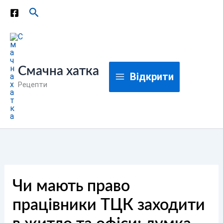
Перейти
Пошук
до
вмісту
Смачна хатка
Відкрити
Рецепти
Чи мають право
працівники ТЦК заходити