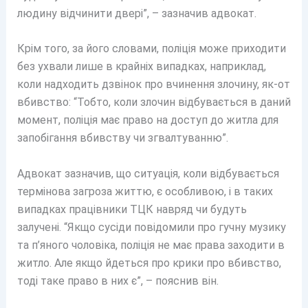
людину відчинити двері”, – зазначив адвокат.
Крім того, за його словами, поліція може приходити
без ухвали лише в крайніх випадках, наприклад,
коли надходить дзвінок про вчинення злочину, як-от
вбивство: “Тобто, коли злочин відбувається в даний
момент, поліція має право на доступ до житла для
запобігання вбивству чи згвалтуванню”.
Адвокат зазначив, що ситуація, коли відбувається
термінова загроза життю, є особливою, і в таких
випадках працівники ТЦК навряд чи будуть
залучені. “Якщо сусіди повідомили про гучну музику
та п’яного чоловіка, поліція не має права заходити в
житло. Але якщо йдеться про крики про вбивство,
тоді таке право в них є”, – пояснив він.