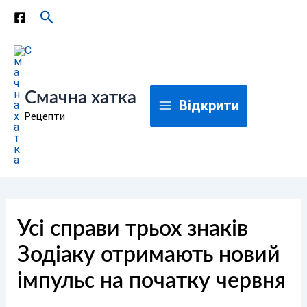
Перейти
Пошук
до
вмісту
Смачна хатка
Відкрити
Рецепти
Усі справи трьох знаків
Зодіаку отримають новий
імпульс на початку червня