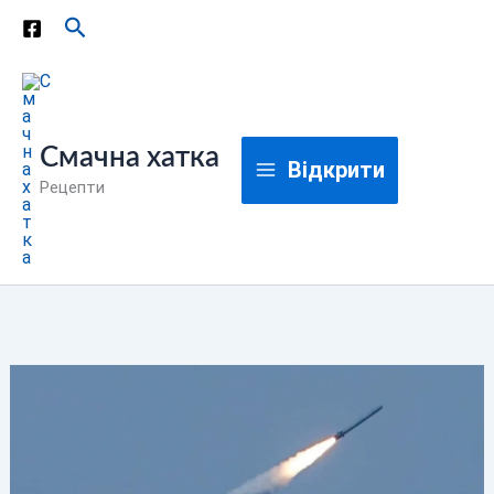
Перейти
Пошук
до
вмісту
Смачна хатка
Відкрити
Рецепти