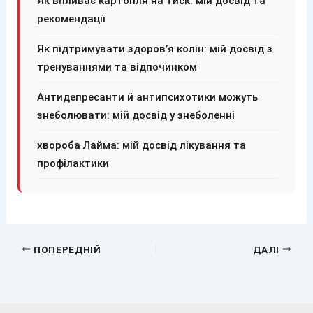
Як впливає картопля на тиск: мій досвід та
рекомендації
Як підтримувати здоров’я колін: мій досвід з
тренуваннями та відпочинком
Антидепресанти й антипсихотики можуть
знеболювати: мій досвід у знеболенні
хвороба Лайма: мій досвід лікування та
профілактики
ПОПЕРЕДНІЙ
ДАЛІ