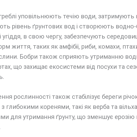
греблі уповільнюють течію води, затримують 
ють рівень ґрунтових вод і створюють водно-
Ці угіддя, в свою чергу, забезпечують середов
орм життя, таких як амфібії, риби, комахи, птах
ослини. Бобри також сприяють утриманню вод
ах, що захищає екосистеми від посухи та се
ь.
ння рослинності також стабілізує береги річок
з глибокими коренями, такі як верба та вільха
и для утримання ґрунту, що зменшує ерозію п
.