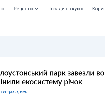
ні
Рецепти
Поради на кухні
Кори
лоустонський парк завезли вов
мінили екосистему річок
я
/
21 Травня, 2026