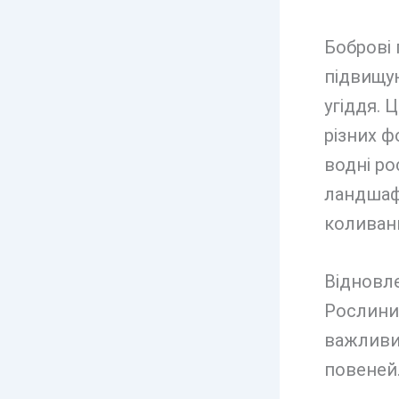
Боброві 
підвищу
угіддя. 
різних ф
водні р
ландшафт
коливан
Відновле
Рослини 
важливим
повеней