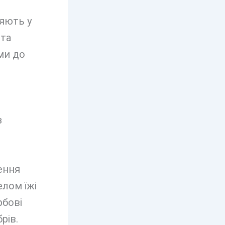
яють у
 та
ми до
з
ення
елом їжі
рбові
рів.