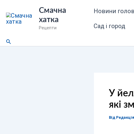
Перейти
Смачна
Новини голов
до
хатка
вмісту
Сад і город
Рецепти
Пошук
У йел
які з
Від
Редакці