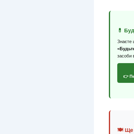
💊 Бу
Знаєте 
«Будьте
засоби 
👉 П
🍽️ Ще