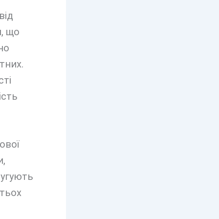
від
, що
но
тних.
сті
ість
ової
и,
лугують
атьох