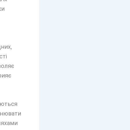
ки
них,
сті
воляє
рияє
аються
цінювати
ляхами