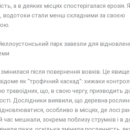
ість, а в деяких місцях спостерігалася ерозія. 
к, водотоки стали менш складними за своєю
рою.
 йеллоустонський парк завезли для відновлен
еми
 змінилася після повернення вовків. Це явище
 відоме як “трофічний каскад”: хижаки контр
ю травоїдних, що, в свою чергу, призводить до
сті. Дослідники виявили, що деревна рослин
ідновлюватися, особливо в місцях, де лосі ра
 час мешкали, зокрема поблизу струмків і в д
інили річки, оскільки змінили рослинність, яка