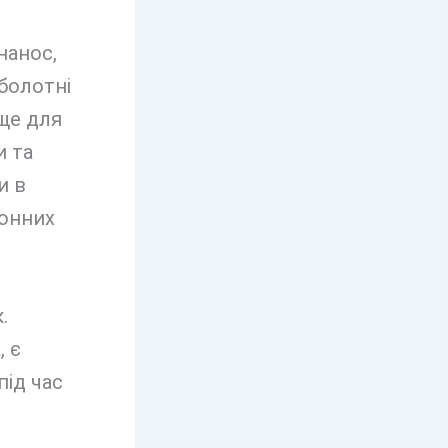
нанос,
болотні
ище для
и та
и в
зонних
.
, є
ід час