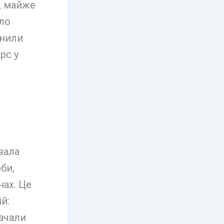
і, майже
ало
інили
рс у
вала
би,
нах. Це
й:
рачали