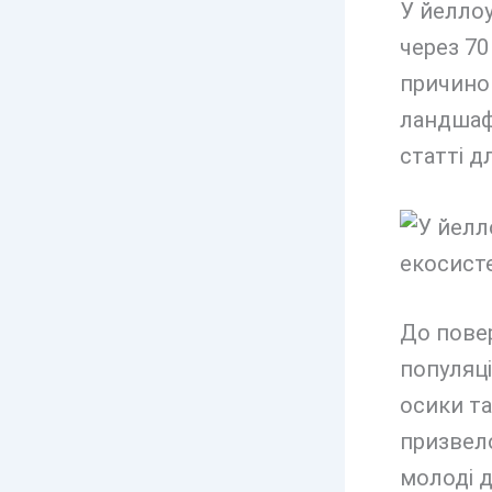
У йеллоу
через 70
причиною
ландшафт
статті д
До пове
популяці
осики та
призвело
молоді д