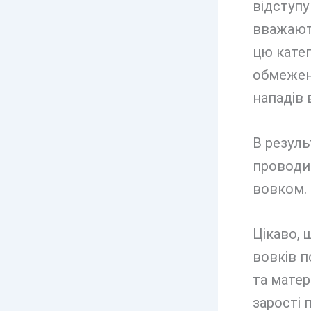
відступу
вважают
цю катег
обмежен
нападів 
В резуль
проводит
вовком. 
Цікаво, 
вовків п
та матер
зарості 