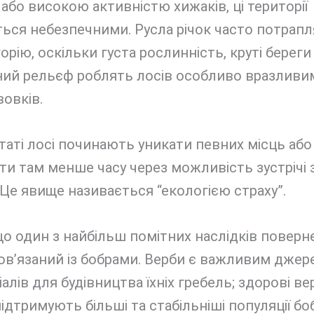
 або високою активністю хижаків, ці території
ься небезпечними. Русла річок часто потрапл
орію, оскільки густа рослинність, круті береги
ий рельєф роблять лосів особливо вразливи
вовків.
таті лосі починають уникати певних місць або
и там менше часу через можливість зустрічі 
Це явище називається “екологією страху”.
що один з найбільш помітних наслідків поверн
ов’язаний із бобрами. Верби є важливим джер
іалів для будівництва їхніх гребель; здорові ве
підтримують більші та стабільніші популяції боб