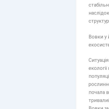
стабільн
наслідо
структу
Вовки у
екосист
Ситуація
екології
популяці
рослинно
почала в
тривалий
Вовки зм