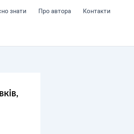
сно знати
Про автора
Контакти
ків,