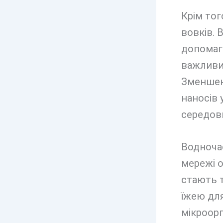
Крім тог
вовків. 
допомаг
важливим
Зменшенн
наносів 
середов
Водноча
мережі о
стають 
їжею для
мікроорг