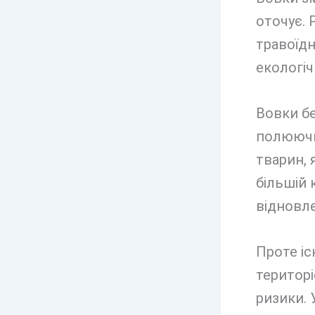
оточує. 
травоїдн
екологіч
Вовки б
полюючи
тварин,
більшій 
відновл
Проте іс
територі
ризики.