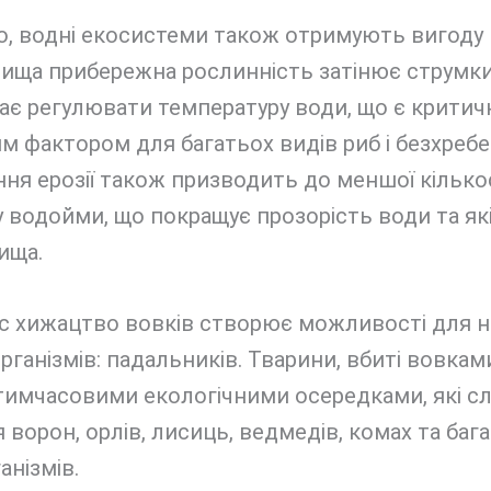
о, водні екосистеми також отримують вигоду 
Вища прибережна рослинність затінює струмки
ає регулювати температуру води, що є критич
 фактором для багатьох видів риб і безхребе
я ерозії також призводить до меншої кілько
у водойми, що покращує прозорість води та як
ища.
с хижацтво вовків створює можливості для н
рганізмів: падальників. Тварини, вбиті вовкам
тимчасовими екологічними осередками, які с
 ворон, орлів, лисиць, ведмедів, комах та баг
анізмів.