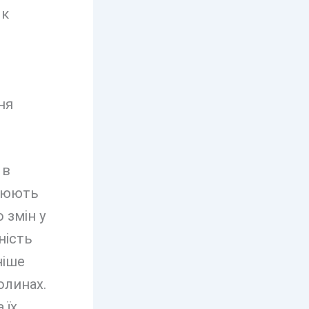
Як
ня
 в
олюють
 змін у
ність
ніше
олинах.
 їх