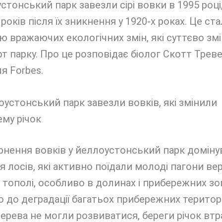
стонський парк завезли сірі вовки в 1995 роц
 років після їх зникнення у 1920-х роках. Це ст
 вражаючих екологічних змін, які суттєво зм
 парку. Про це розповідає біолог Скотт Треве
ля Forbes.
рнення вовків у йеллоустонський парк доміну
я лосів, які активно поїдали молоді пагони вер
 тополі, особливо в долинах і прибережних зо
 до деградації багатьох прибережних територі
ерева не могли розвиватися, береги річок вт