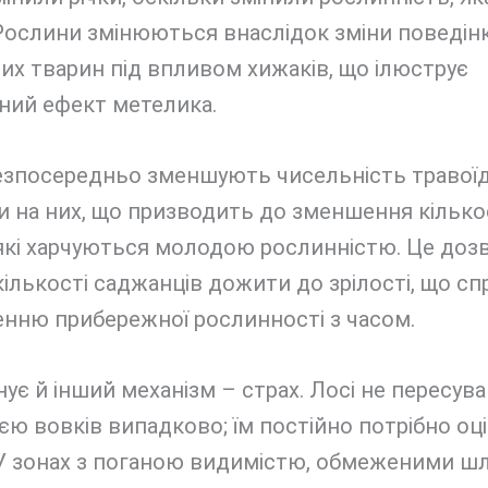
Рослини змінюються внаслідок зміни поведін
их тварин під впливом хижаків, що ілюструє
ний ефект метелика.
езпосередньо зменшують чисельність травоїд
 на них, що призводить до зменшення кілько
 які харчуються молодою рослинністю. Це доз
кількості саджанців дожити до зрілості, що сп
енню прибережної рослинності з часом.
нує й інший механізм – страх. Лосі не пересув
єю вовків випадково; їм постійно потрібно о
 У зонах з поганою видимістю, обмеженими ш