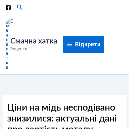
Перейти
Пошук
до
вмісту
Смачна хатка
Відкрити
Рецепти
Ціни на мідь несподівано
знизилися: актуальні дані