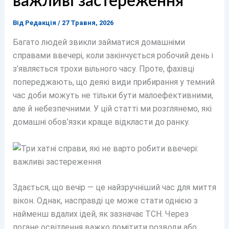
важливі застереження
Від
Редакція
/
27 Травня, 2026
Багато людей звикли займатися домашніми
справами ввечері, коли закінчується робочий день і
з’являється трохи вільного часу. Проте, фахівці
попереджають, що деякі види прибирання у темний
час доби можуть не тільки бути малоефективними,
але й небезпечними. У цій статті ми розглянемо, які
домашні обов’язки краще відкласти до ранку.
Здається, що вечір — це найзручніший час для миття
вікон. Однак, насправді це може стати однією з
найменш вдалих ідей, як зазначає ТСН. Через
погане освітлення важко помітити розводи або