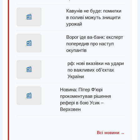
Кавунів не буде: помилки
📰
в поливі можуть знищити
урожай
Ворог іде ва-банк: експерт
📰
попередив про наступ
окупантів
рф: нові вказівки на удари
📰
по важливих об’єктах
України
Новина: Пітер Ф’юрі
📰
прокоментував рішення
рефері в бою Усик –
Верховен
Всі новини →