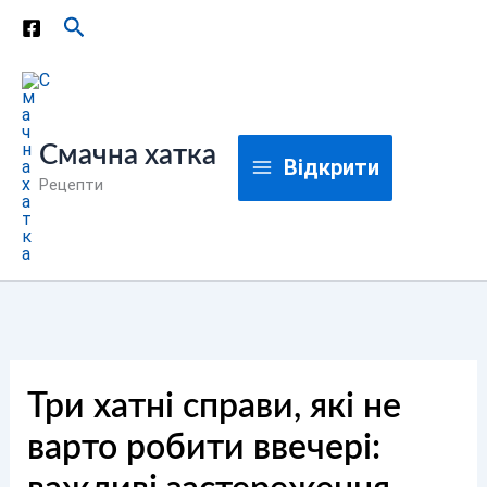
Перейти
Пошук
до
вмісту
Смачна хатка
Відкрити
Рецепти
Три хатні справи, які не
варто робити ввечері: