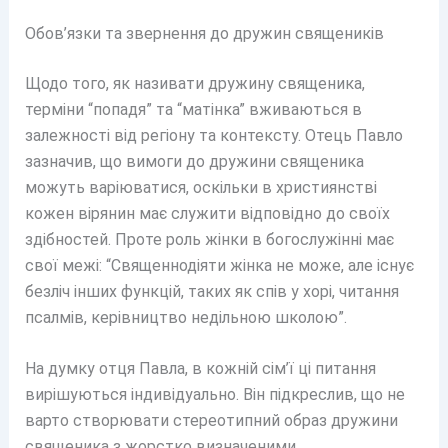
Обов’язки та звернення до дружин священиків
Щодо того, як називати дружину священика,
терміни “попадя” та “матінка” вживаються в
залежності від регіону та контексту. Отець Павло
зазначив, що вимоги до дружини священика
можуть варіюватися, оскільки в християнстві
кожен вірянин має служити відповідно до своїх
здібностей. Проте роль жінки в богослужінні має
свої межі: “Священнодіяти жінка не може, але існує
безліч інших функцій, таких як спів у хорі, читання
псалмів, керівництво недільною школою”.
На думку отця Павла, в кожній сім’ї ці питання
вирішуються індивідуально. Він підкреслив, що не
варто створювати стереотипний образ дружини
священика з жорстко визначеними