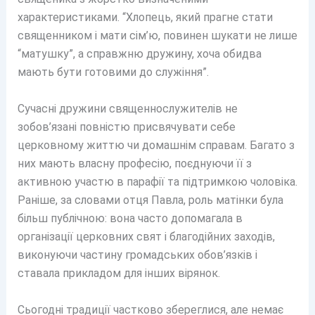
характеристиками. “Хлопець, який прагне стати
священником і мати сім’ю, повинен шукати не лише
“матушку”, а справжню дружину, хоча обидва
мають бути готовими до служіння”.
Сучасні дружини священнослужителів не
зобов’язані повністю присвячувати себе
церковному життю чи домашнім справам. Багато з
них мають власну професію, поєднуючи її з
активною участю в парафії та підтримкою чоловіка.
Раніше, за словами отця Павла, роль матінки була
більш публічною: вона часто допомагала в
організації церковних свят і благодійних заходів,
виконуючи частину громадських обов’язків і
ставала прикладом для інших вірянок.
Сьогодні традиції частково збереглися, але немає