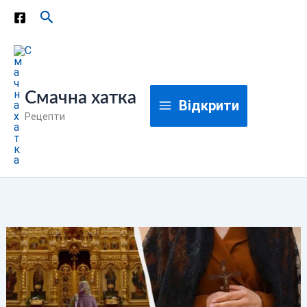
Перейти
Пошук
до
вмісту
Смачна хатка
Відкрити
Рецепти