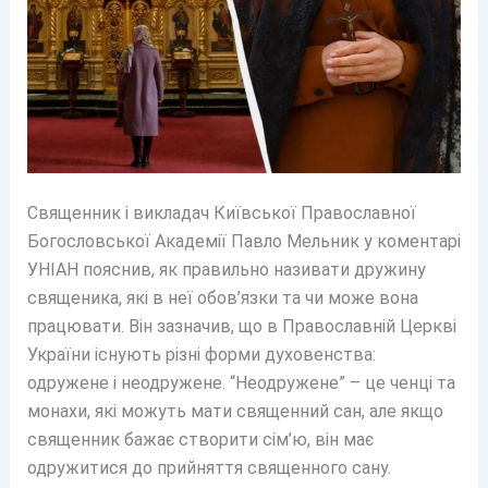
Священник і викладач Київської Православної
Богословської Академії Павло Мельник у коментарі
УНІАН пояснив, як правильно називати дружину
священика, які в неї обов’язки та чи може вона
працювати. Він зазначив, що в Православній Церкві
України існують різні форми духовенства:
одружене і неодружене. “Неодружене” – це ченці та
монахи, які можуть мати священний сан, але якщо
священник бажає створити сім’ю, він має
одружитися до прийняття священного сану.