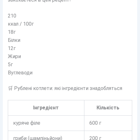
210
ккал / 100г
18г
Білки
12г
Жири
5г
Вуглеводи
🛒 Рублені котлети: які інгредієнти знадобляться
Інгредієнт
Кількість
куряче філе
600 г
гриби (шампіньйони)
200 г