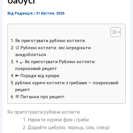
бабусі
Від
Редакція
/
21 Квітня, 2026
Як приготувати рублені котлети
🛒 Рублені котлети: які інгредієнти
знадобляться
👨‍🍳 Як приготувати Рублені котлети:
покроковий рецепт
🔑 Поради від кухаря
рублені курячі котлети з грибами — покроковий
рецепт
💬 Питання про рецепт:
Як приготувати рублені котлети
Наріжте куряче філе і гриби
Додайте цибулю, перець, сіль, спеції