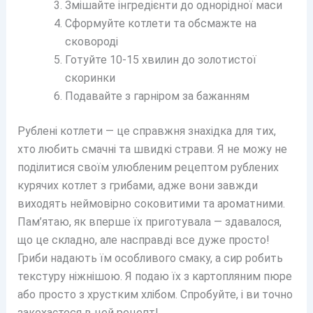
Змішайте інгредієнти до однорідної маси
Сформуйте котлети та обсмажте на
сковороді
Готуйте 10-15 хвилин до золотистої
скоринки
Подавайте з гарніром за бажанням
Рублені котлети — це справжня знахідка для тих,
хто любить смачні та швидкі страви. Я не можу не
поділитися своїм улюбленим рецептом рублених
курячих котлет з грибами, адже вони завжди
виходять неймовірно соковитими та ароматними.
Пам’ятаю, як вперше їх приготувала — здавалося,
що це складно, але насправді все дуже просто!
Гриби надають їм особливого смаку, а сир робить
текстуру ніжнішою. Я подаю їх з картопляним пюре
або просто з хрустким хлібом. Спробуйте, і ви точно
закохаєтеся в цей рецепт!