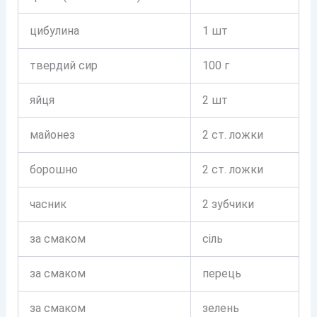
цибулина
1 шт
твердий сир
100 г
яйця
2 шт
майонез
2 ст. ложки
борошно
2 ст. ложки
часник
2 зубчики
за смаком
сіль
за смаком
перець
за смаком
зелень