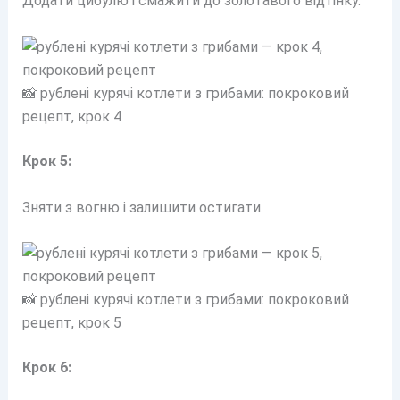
Додати цибулю і смажити до золотавого відтінку.
📸 рублені курячі котлети з грибами: покроковий
рецепт, крок 4
Крок 5:
Зняти з вогню і залишити остигати.
📸 рублені курячі котлети з грибами: покроковий
рецепт, крок 5
Крок 6: