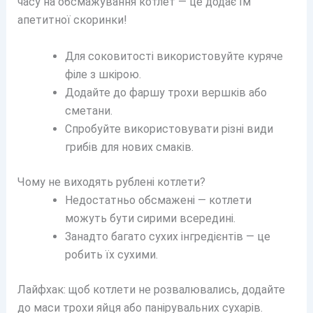
часу на обсмажування котлет — це додає їм
апетитної скоринки!
Для соковитості використовуйте куряче
філе з шкірою.
Додайте до фаршу трохи вершків або
сметани.
Спробуйте використовувати різні види
грибів для нових смаків.
Чому не виходять рублені котлети?
Недостатньо обсмажені — котлети
можуть бути сирими всередині.
Занадто багато сухих інгредієнтів — це
робить їх сухими.
Лайфхак: щоб котлети не розвалювались, додайте
до маси трохи яйця або панірувальних сухарів.