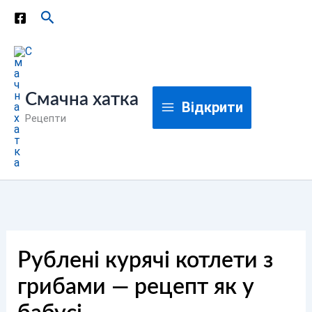
Перейти
Пошук
до
вмісту
Смачна хатка
Відкрити
Рецепти
Рублені курячі котлети з
грибами — рецепт як у