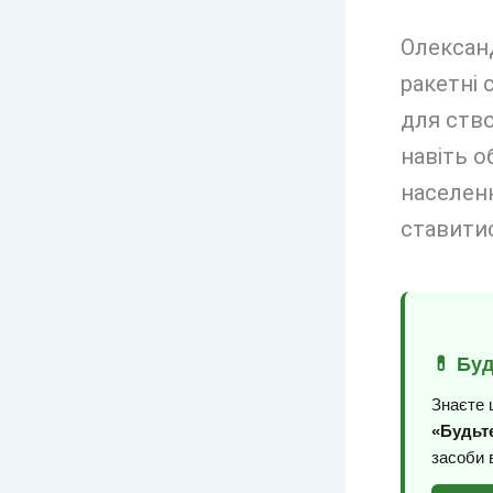
Олександ
ракетні 
для ство
навіть о
населенн
ставитис
💊 Бу
Знаєте 
«Будьте
засоби 