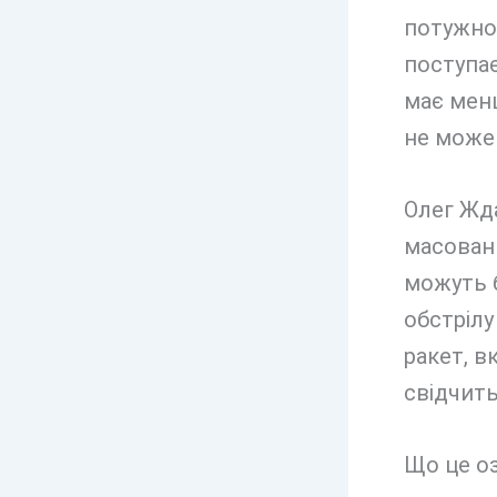
потужною
поступає
має менш
не може
Олег Жда
масовани
можуть б
обстрілу
ракет, в
свідчить
Що це оз