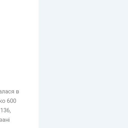
алася в
ко 600
136,
вані