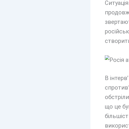
Ситуація
продовжу
звертают
російськ
створити
В інтерв
спротив
обстріли
що це бу
більшіст
використ