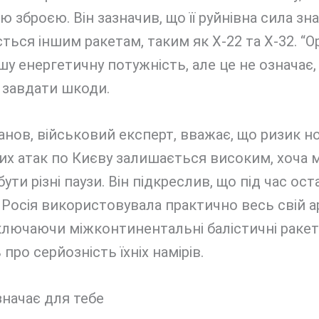
 зброєю. Він зазначив, що її руйнівна сила зн
ться іншим ракетам, таким як Х-22 та Х-32. “О
у енергетичну потужність, але це не означає,
 завдати шкоди.
нов, військовий експерт, вважає, що ризик н
х атак по Києву залишається високим, хоча 
ути різні паузи. Він підкреслив, що під час ос
 Росія використовувала практично весь свій 
ключаючи міжконтинентальні балістичні ракет
 про серйозність їхніх намірів.
начає для тебе