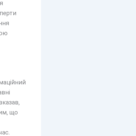
я
сперти
ення
бою
рмаційний
авні
вказав,
им, що
час.