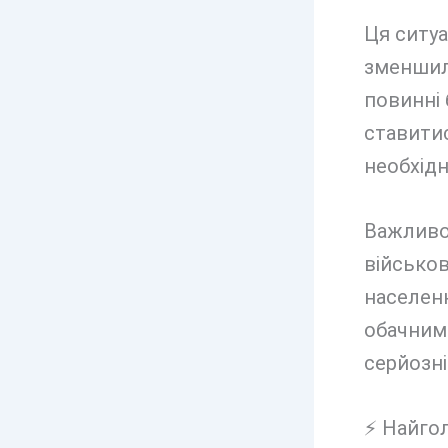
Ця ситуа
зменшил
повинні 
ставитис
необхідн
Важливо 
військов
населенн
обачними
серйозні
⚡ Найгол