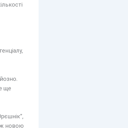
ількості
енціалу,
йозно.
е ще
рєшнік”,
ніж новою