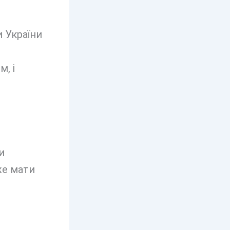
 України
, і
и
же мати