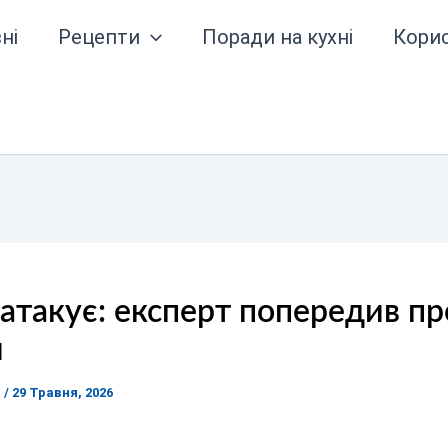
ні
Рецепти
Поради на кухні
Кори
 атакує: експерт попередив пр
и
я
/
29 Травня, 2026