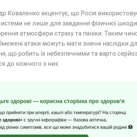
р Коваленко акцентує, що Росія використову
системи не лише для завдання фізичної шкоди,
рення атмосфери страху та паніки. Таким чин
бмежені атаки можуть мати значні наслідки д
я, що робить їх небезпечними та варто серйо
я до кожного з них.
дьте здорові — корисна сторінка про здоров’я
що прийняти при алергії, кашлі або температурі? На сторінці
 здорові»
є зручні інфографіки — базова аптечка,
від різних симптомів, все що може знадобитися вашій родині 🏥