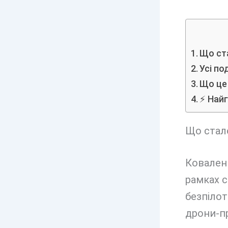
Що ста
Усі по
Що це
⚡ Найг
Що стало
Коваленк
рамках с
безпілот
дрони-пр