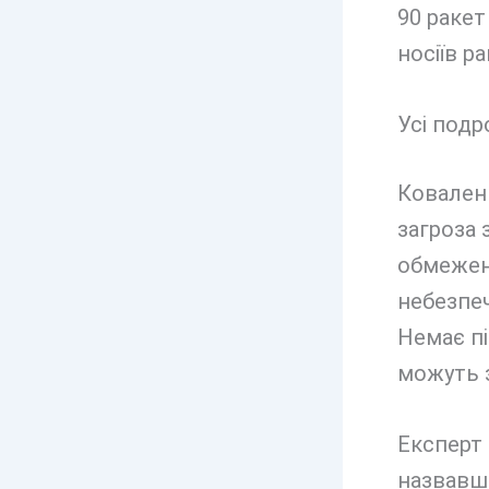
90 ракет
носіїв р
Усі подр
Коваленк
загроза 
обмежені
небезпеч
Немає пі
можуть 
Експерт
назвавши