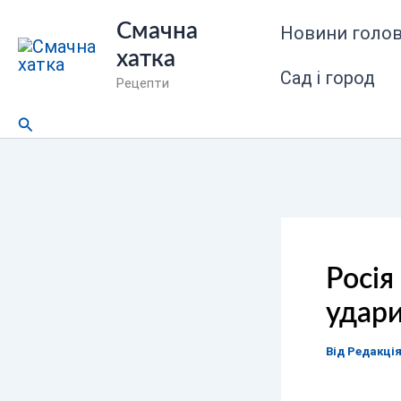
Перейти
Смачна
Новини голов
до
хатка
вмісту
Сад і город
Рецепти
Пошук
Росія
удар
Від
Редакці