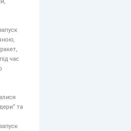
и,
запуск
чною,
ракет,
під час
о
валися
ндери” та
запуск