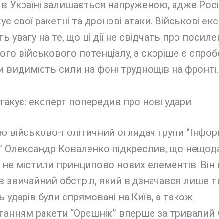
 в Україні залишається напруженою, адже Росі
є свої ракетні та дронові атаки. Військові ек
ь увагу на те, що ці дії не свідчать про посил
ого військового потенціалу, а скоріше є спро
 видимість сили на фоні труднощів на фронті.
’ю військово-політичний оглядач групи “Інфо
” Олександр Коваленко підкреслив, що нещод
 не містили принципово нових елементів. Він 
в звичайний обстріл, який відзначався лише т
ь ударів були спрямовані на Київ, а також
анням ракети “Орєшнік” вперше за тривалий 