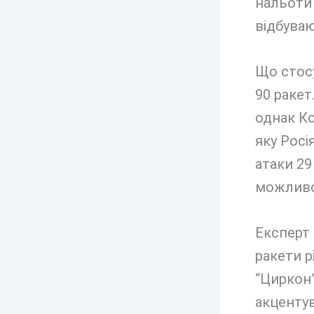
нальоти 
відбува
Що стосу
90 ракет
однак Ко
яку Росі
атаки 29
можливос
Експерт 
ракети р
“Циркон”
акцентув