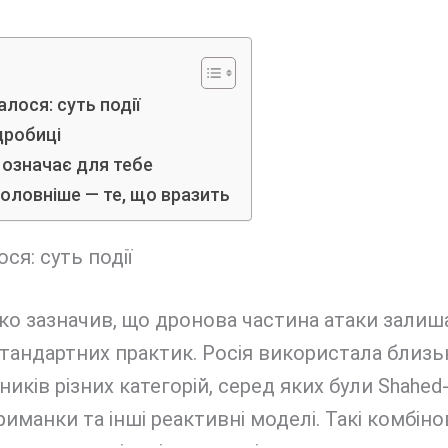
лося: суть події
дробиці
 означає для тебе
оловніше — те, що вразить
ся: суть події
о зазначив, що дронова частина атаки залиш
тандартних практик. Росія використала близь
ників різних категорій, серед яких були Shahed-
иманки та інші реактивні моделі. Такі комбіно