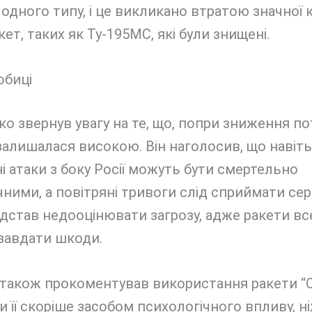
 одного типу, і це викликано втратою значної к
акет, таких як Ту-195МС, які були знищені.
обиці
о звернув увагу на те, що, попри зниження пот
залишалася високою. Він наголосив, що навіть
 атаки з боку Росії можуть бути смертельно
ними, а повітряні тривоги слід сприймати сер
дстав недооцінювати загрозу, адже ракети вс
завдати шкоди.
 також прокоментував використання ракети “О
 її скоріше засобом психологічного впливу, 