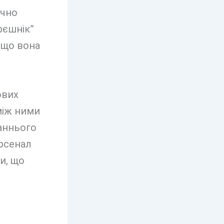
ачно
рєшнік”
 що вона
ових
між ними
таннього
арсенал
и, що