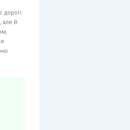
є дорогі
 але й
ом,
ля
зно