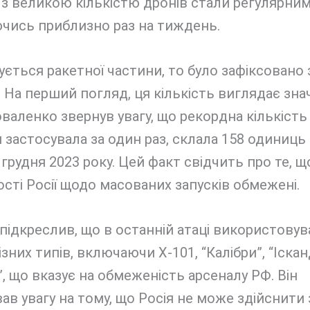
з великою кількістю дронів стали регулярним
ючись приблизно раз на тиждень.
ється ракетної частини, то було зафіксовано 
. На перший погляд, ця кількість виглядає зна
валенко звернув увагу, що рекордна кількість 
я застосувала за один раз, склала 158 одиниць 
 грудня 2023 року. Цей факт свідчить про те, щ
ті Росії щодо масованих запусків обмежені.
підкреслив, що в останній атаці використову
ізних типів, включаючи Х-101, “Калібри”, “Іска
, що вказує на обмеженість арсеналу РФ. Він
ав увагу на тому, що Росія не може здійснити 