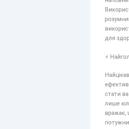
наповни
Використ
розумни
викорис
для здор
⚡ Найгол
Найцікав
ефектив
стати ва
лише кіл
вражає,
потужний