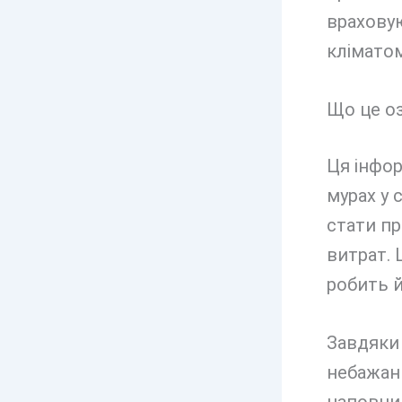
враховую
кліматом
Що це оз
Ця інфор
мурах у
стати пр
витрат. 
робить й
Завдяки
небажани