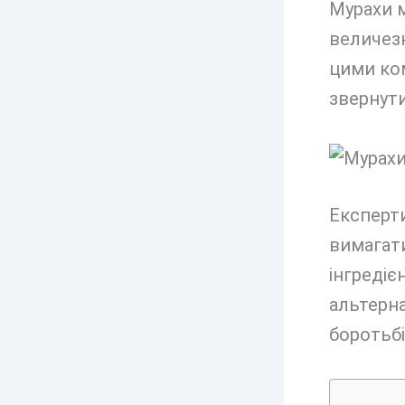
Мурахи 
величезн
цими ко
звернути
Експерти
вимагати
інгредіє
альтерна
боротьбі