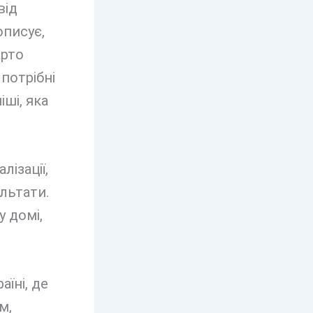
від
описує,
арто
 потрібні
ші, яка
ізації,
льтати.
 домі,
їні, де
м,