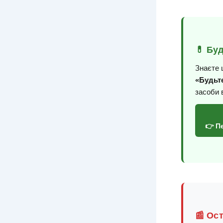
💊 Бу
Знаєте 
«Будьте
засоби 
👉 П
📰 Ос