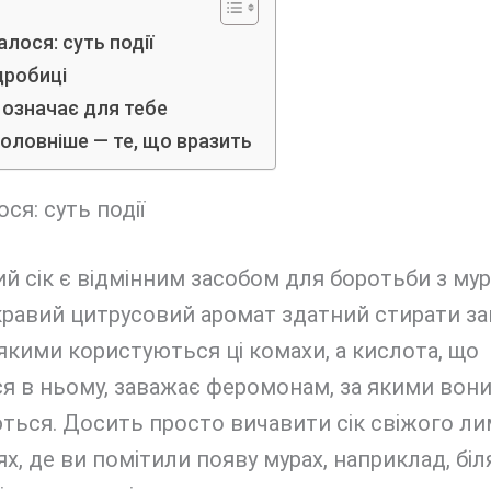
лося: суть події
дробиці
 означає для тебе
оловніше — те, що вразить
ся: суть події
 сік є відмінним засобом для боротьби з мур
равий цитрусовий аромат здатний стирати за
якими користуються ці комахи, а кислота, що
я в ньому, заважає феромонам, за якими вон
ться. Досить просто вичавити сік свіжого ли
ях, де ви помітили появу мурах, наприклад, біл