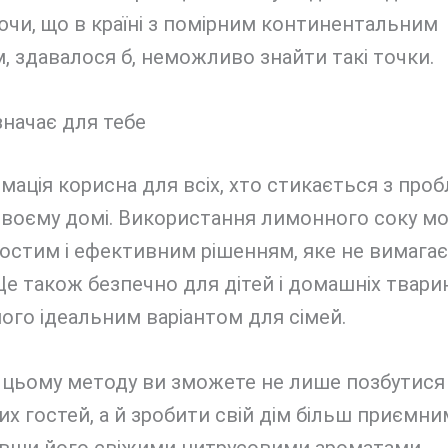
чи, що в країні з помірним континентальним
, здавалося б, неможливо знайти такі точки.
начає для тебе
мація корисна для всіх, хто стикається з пр
 своєму домі. Використання лимонного соку м
остим і ефективним рішенням, яке не вимага
Це також безпечно для дітей і домашніх твари
ого ідеальним варіантом для сімей.
 цьому методу ви зможете не лише позбутися
х гостей, а й зробити свій дім більш приємни