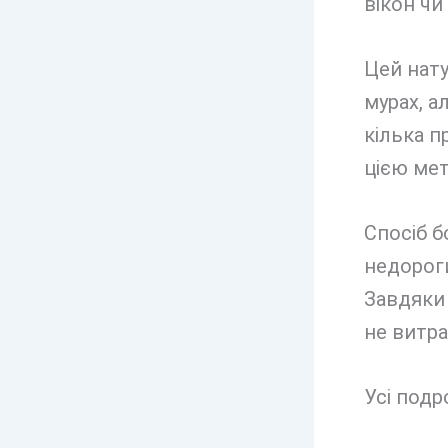
вікон чи
Цей нат
мурах, а
кілька п
цією ме
Спосіб 
недороги
Завдяки
не витра
Усі подр