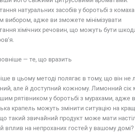
вши його свіжими цитрусовими ароматами.
ання натуральних засобів у боротьбі з комаха
м вибором, адже ви зможете мінімізувати
тання хімічних речовин, що можуть бути шко
ов’я.
овніше — те, що вразить
іше в цьому методі полягає в тому, що він не
ний, але й доступний кожному. Лимонний сік
шим рятівником у боротьбі з мурахами, адже 
ька крапель можуть змінити ситуацію на кращ
 що такий звичайний продукт може мати насті
 вплив на непроханих гостей у вашому домі?