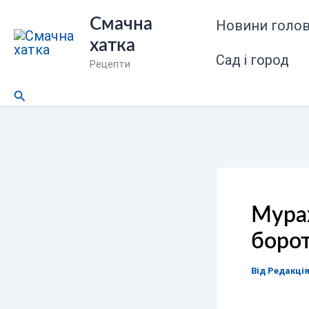
Перейти
Смачна
Новини голов
до
хатка
вмісту
Сад і город
Рецепти
Пошук
Мурах
борот
Від
Редакці