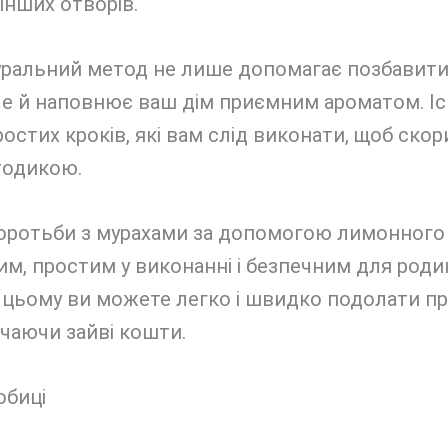
 інших отворів.
уральний метод не лише допомагає позбавит
ле й наповнює ваш дім приємним ароматом. Іс
ростих кроків, які вам слід виконати, щоб ско
тодикою.
боротьби з мурахами за допомогою лимонного 
м, простим у виконанні і безпечним для роди
 цьому ви можете легко і швидко подолати пр
чаючи зайві кошти.
обиці