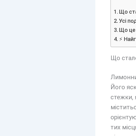
Що ста
Усі по
Що це
⚡ Найг
Що стало
Лимонний
Його яск
стежки, 
міститьс
орієнтую
тих місц