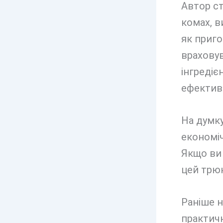
Автор ст
комах, в
як приго
враховув
інгредіє
ефектив
На думку
економіч
Якщо ви 
цей трю
Раніше н
практичн