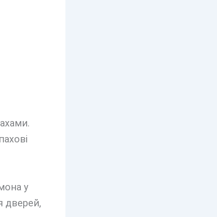
ахами.
пахові
и
мона у
я дверей,