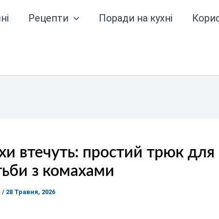
ні
Рецепти
Поради на кухні
Кори
и втечуть: простий трюк для
ьби з комахами
я
/
28 Травня, 2026