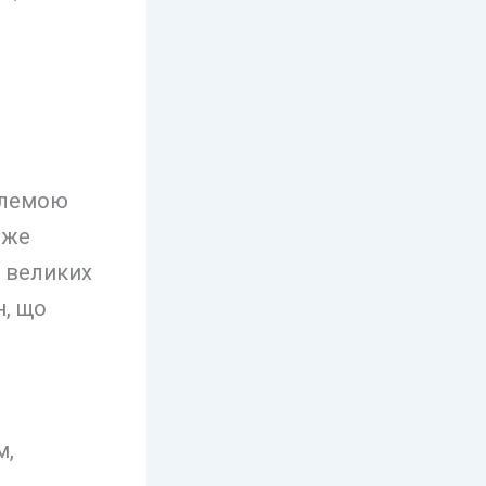
облемою
оже
є великих
н, що
м,