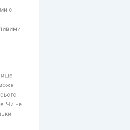
ми є
дливими
 лише
 може
всього
е. Чи не
льки