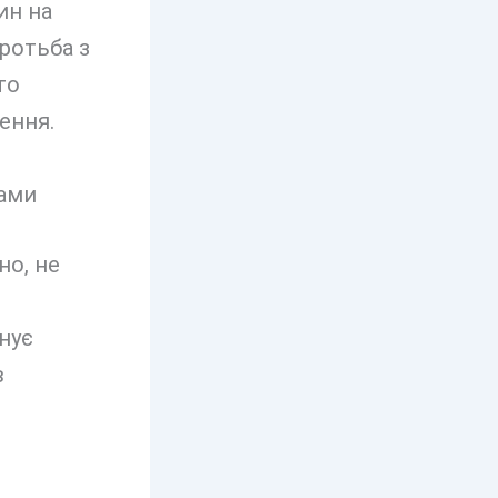
ин на
оротьба з
то
ення.
но, не
нує
в