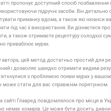
атті пропонує доступний спосіб позбавлення 
икористовуючи підручні засоби. Він детально 
тувати приманку вдома, а також які нюанси в
ати під час її використання. Ви дізнаєтеся про
нти, а також отримаєте рецептуру солодкої сумі
но приваблює мурах.
 автора, цей метод достатньо простий для реал
ний і дозволяє швидко отримати видимі резу
зіткнулися з проблемою появи мурах у вашому
к може стати для вас справжнім порятунком.
а сайті Главред повідомлялося про місця в Укра
о немає комарів. Це може бути досить дивни