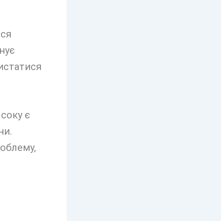
ися
нує
ристатися
соку є
ни.
облему,