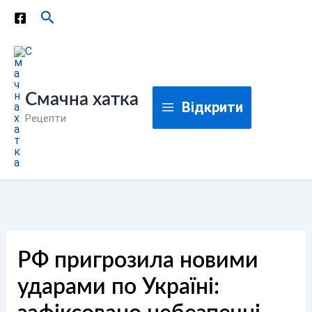
Перейти
Пошук
до
вмісту
Смачна хатка
Відкрити
Рецепти
РФ пригрозила новими
ударами по Україні: