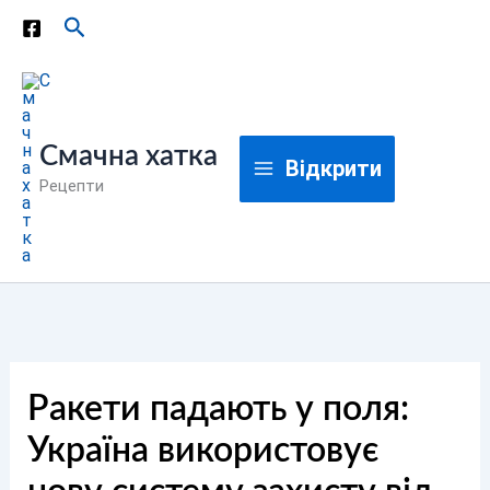
Перейти
Пошук
до
вмісту
Смачна хатка
Відкрити
Рецепти
Ракети падають у поля:
Україна використовує