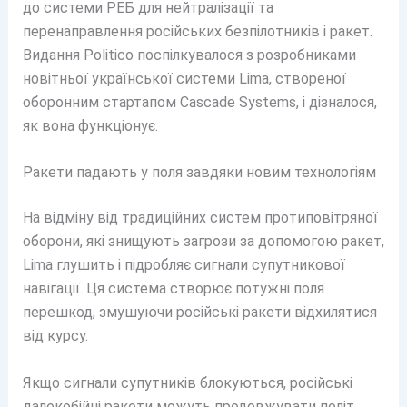
до системи РЕБ для нейтралізації та
перенаправлення російських безпілотників і ракет.
Видання Politico поспілкувалося з розробниками
новітньої української системи Lima, створеної
оборонним стартапом Cascade Systems, і дізналося,
як вона функціонує.
Ракети падають у поля завдяки новим технологіям
На відміну від традиційних систем протиповітряної
оборони, які знищують загрози за допомогою ракет,
Lima глушить і підробляє сигнали супутникової
навігації. Ця система створює потужні поля
перешкод, змушуючи російські ракети відхилятися
від курсу.
Якщо сигнали супутників блокуються, російські
далекобійні ракети можуть продовжувати політ,