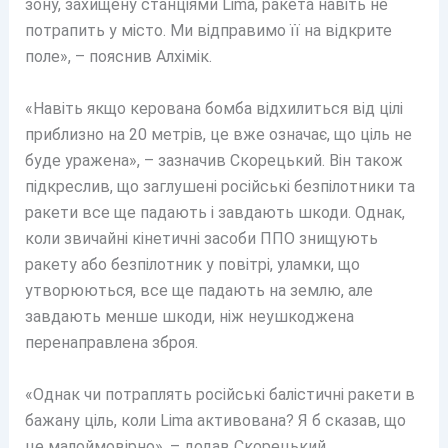
зону, захищену станціями Lima, ракета навіть не
потрапить у місто. Ми відправимо її на відкрите
поле», – пояснив Алхімік.
«Навіть якщо керована бомба відхилиться від цілі
приблизно на 20 метрів, це вже означає, що ціль не
буде уражена», – зазначив Скорецький. Він також
підкреслив, що заглушені російські безпілотники та
ракети все ще падають і завдають шкоди. Однак,
коли звичайні кінетичні засоби ППО знищують
ракету або безпілотник у повітрі, уламки, що
утворюються, все ще падають на землю, але
завдають менше шкоди, ніж неушкоджена
перенаправлена зброя.
«Однак чи потраплять російські балістичні ракети в
бажану ціль, коли Lima активована? Я б сказав, що
це малоймовірно», – додав Скорецький.