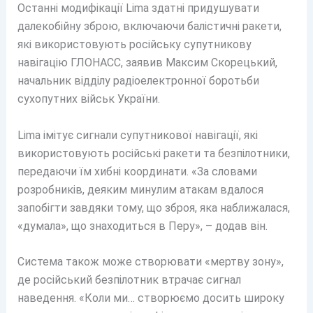
Останні модифікації Lima здатні придушувати
далекобійну зброю, включаючи балістичні ракети,
які використовують російську супутникову
навігацію ГЛОНАСС, заявив Максим Скорецький,
начальник відділу радіоелектронної боротьби
сухопутних військ України.
Lima імітує сигнали супутникової навігації, які
використовують російські ракети та безпілотники,
передаючи їм хибні координати. «За словами
розробників, деяким минулим атакам вдалося
запобігти завдяки тому, що зброя, яка наближалася,
«думала», що знаходиться в Перу», – додав він.
Система також може створювати «мертву зону»,
де російський безпілотник втрачає сигнал
наведення. «Коли ми… створюємо досить широку