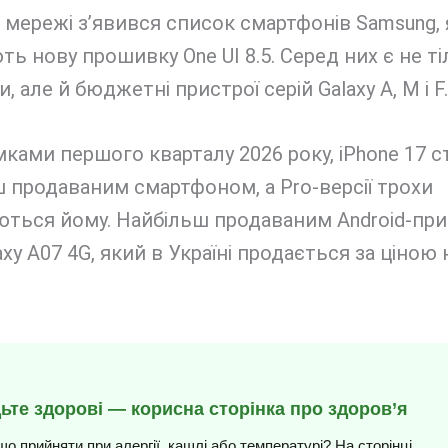
 мережі з’явився список смартфонів Samsung, 
ь нову прошивку One UI 8.5. Серед них є не т
, але й бюджетні пристрої серій Galaxy A, M і F.
мками першого кварталу 2026 року, iPhone 17 с
 продаваним смартфоном, а Pro-версії трохи
ються йому. Найбільш продаваним Android-пр
axy A07 4G, який в Україні продається за ціною
.
дьте здорові — корисна сторінка про здоров’я
що прийняти при алергії, кашлі або температурі? На сторінці