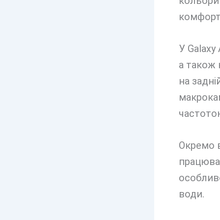
кольори 
комфорт
У Galaxy
а також 
на задні
макрокам
частотою
Окремо 
працюват
особливо
води.