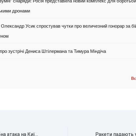
зумні” снаряди: Росія представила новий комплекс для боротьби
ькими дронами
 Олександр Усик спростував чутки про величезний гонорар за бі
еном
про зустрічі Дениса Штілермана та Тимура Міндіча
Вс
Новина: Масштабна атака на Київ 24 травня