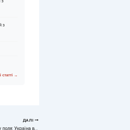
 з
й з
і статті →
ДАЛІ
Ракети падають у поля: Україна використовує нову систему захисту від атак РФ