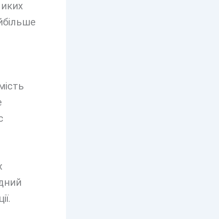
ликих
айбільше
мість
е
с
х
ідний
ії.