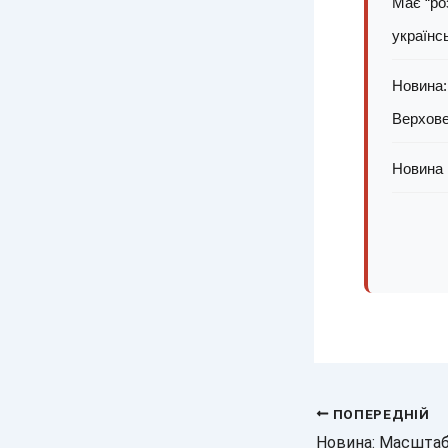
Має “ро
українс
Новина:
Верхов
Новина 
ПОПЕРЕДНІЙ