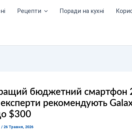
ні
Рецепти
Поради на кухні
Кори
ращий бюджетний смартфон 
 експерти рекомендують Gala
до $300
я
/
26 Травня, 2026