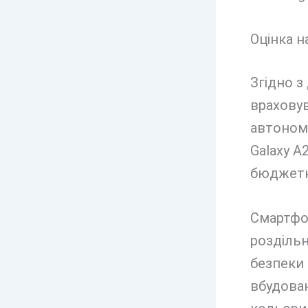
Оцінка 
Згідно з
враховув
автономн
Galaxy A
бюджетн
Смартфо
роздільн
безпеки 
вбудован