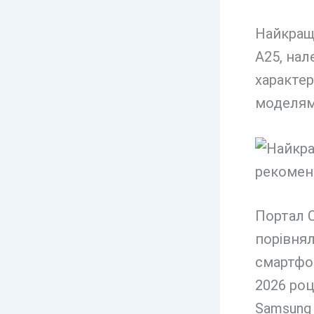
Найкращ
A25, нал
характер
моделям
Портал C
порівнял
смартфон
2026 роц
Samsung 