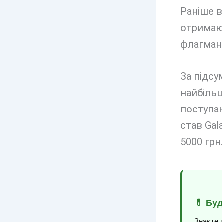
Раніше в
отримают
флагмани
За підсу
найбільш
поступа
став Gal
5000 грн
💊 Бу
Знаєте 