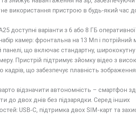
та знижує навантаження на зір, забезпечуючи
не використання пристрою в будь-який час д
 A25 доступні варіанти з 6 або 8 ГБ оперативної 
набір камер: фронтальна на 13 Мп і потрійний
й панелі, що включає стандартну, ширококутну
еру. Пристрій підтримує зйомку відео з висо
 кадрів, що забезпечує плавність зображення
варто відзначити автономність – смартфон з
и до двох днів без підзарядки. Серед інших
стей: USB-C, підтримка двох SIM-карт та захи