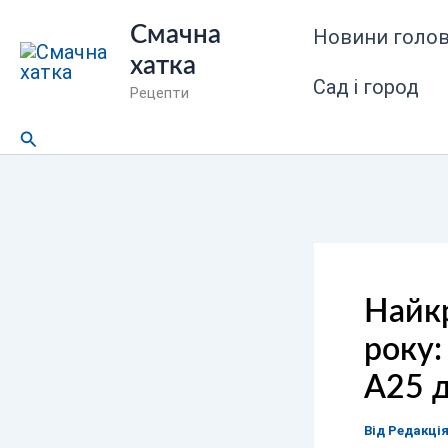
Перейти
Смачна
Новини голов
до
хатка
вмісту
Сад і город
Рецепти
Пошук
Найк
року:
A25 
Від
Редакці