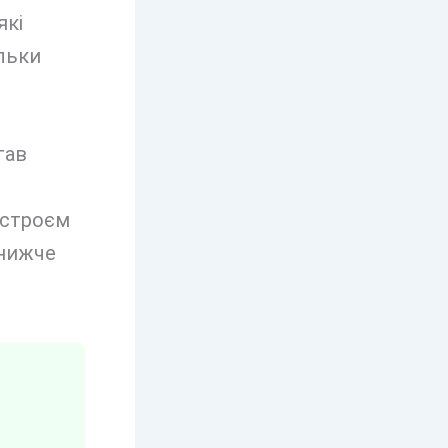
які
ільки
тав
истроєм
 нижче