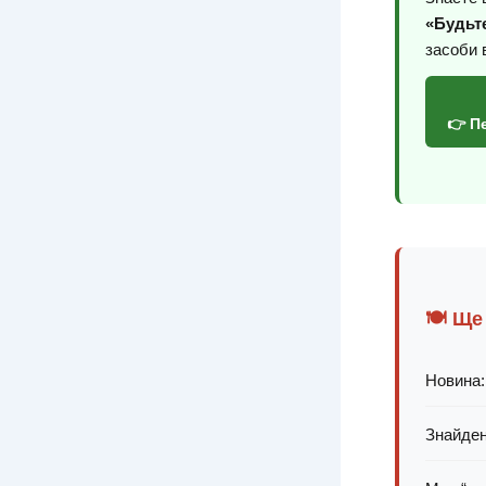
«Будьте
засоби 
👉 П
🍽️ Ще
Новина:
Знайден