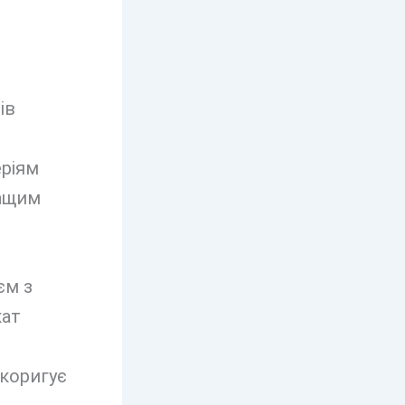
ів
еріям
ращим
єм з
кат
 коригує