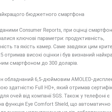
найкращого бюджетного смартфона
 даними Consumer Reports, при оцінці смартфон
алися ключові параметри: продуктивність,
ість та якість камер. Саме завдяки цим крит
25 отримав високі оцінки і був визнаний найк
им смартфоном до 300 доларів.
н обладнаний 6,5-дюймовим AMOLED-диспле
ою здатністю Full HD+, який отримав сертифі
для очей від компанії SGS. Також у телефоні є
а функція Eye Comfort Shield, що автоматично