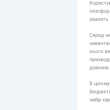
Користув
платформ
хвалять 
Серед не
навантаж
нього в
призвод
дзвінків.
В цілому
бюджетни
набір ха