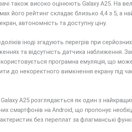
ачі також високо оцінюють Galaxy A25. На ве
ах його рейтинг складає близько 4,4 з 5, а н
екран, автономність та доступну ціну.
доліків іноді згадують перегрів при серйозних
еннях та відсутність датчика наближення. За
икористовується програмна емуляція, що мож
ити до некоректного вимкнення екрану під ча
 Galaxy A25 розглядається як один з найкращи
х смартфонів на Android, що пропонує необх
рактеристик без переплат за флагманські функц