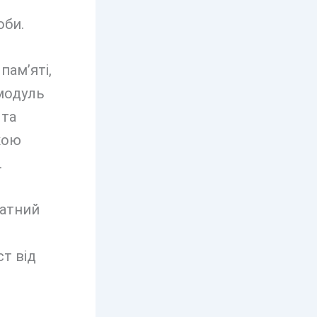
оби.
пам’яті,
 модуль
 та
кою
.
датний
ст від