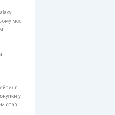
alaxy
цьому має
им
рейтинг
покупки у
ем став