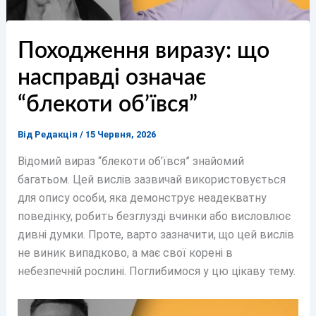
Походження виразу: що
насправді означає
“блекоти об’ївся”
Від
Редакція
/
15 Червня, 2026
Відомий вираз “блекоти об’ївся” знайомий
багатьом. Цей вислів зазвичай використовується
для опису особи, яка демонструє неадекватну
поведінку, робить безглузді вчинки або висловлює
дивні думки. Проте, варто зазначити, що цей вислів
не виник випадково, а має свої корені в
небезпечній рослині. Поглибимося у цю цікаву тему.