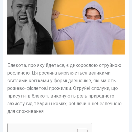
Блекота, про яку йдеться, є дикорослою отруйною
рослиною. Ця рослина вирізняється великими
світлими квітками у формі дзвіночків, які мають
рожево-фіолетові прожилки. Отруйні сполуки, що
присутні в блекоті, виконують роль природного
захисту від тварин і комах, роблячи її небезпечною
для споживання.