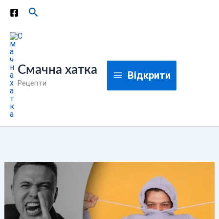
Перейти
Пошук
до
вмісту
Смачна хатка
Відкрити
Рецепти