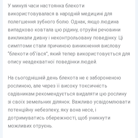
У минулі часи настоянка блекоти
використовувалася в народній медицині для
полегшення зубного болю. Однак, якщо людина
випадково ковтала цю рідину, отруйні речовини
викликали дивну і неконтрольовану поведінку. Ці
симптоми стали причиною виникнення вислову
“блекоти об’ївся”, який тепер використовується для
опису неадекватної поведінки людей.
На сьогоднішній день блекота не є забороненою
рослиною, але через її високу токсичність
садівникам рекомендується видаляти цю рослину
зі своїх земельних ділянок. Важливо усвідомлювати
потенційну небезпеку, яку вона несе, і
дотримуватись обережності, щоб уникнути
можливих отруєнь.