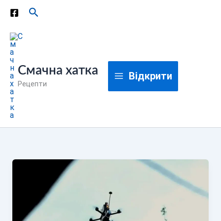
Перейти
Пошук
до
вмісту
Смачна хатка
Відкрити
Рецепти