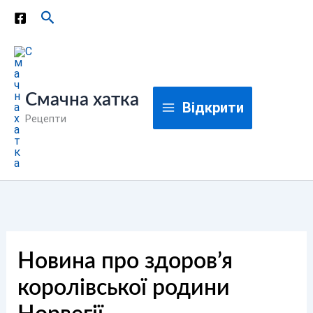
Перейти
Пошук
до
вмісту
Смачна хатка
Відкрити
Рецепти
Новина про здоров’я
королівської родини