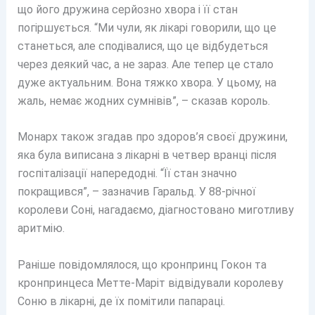
що його дружина серйозно хвора і її стан
погіршується. “Ми чули, як лікарі говорили, що це
станеться, але сподівалися, що це відбудеться
через деякий час, а не зараз. Але тепер це стало
дуже актуальним. Вона тяжко хвора. У цьому, на
жаль, немає жодних сумнівів”, – сказав король.
Монарх також згадав про здоров’я своєї дружини,
яка була виписана з лікарні в четвер вранці після
госпіталізації напередодні. “Її стан значно
покращився”, – зазначив Гаральд. У 88-річної
королеви Соні, нагадаємо, діагностовано миготливу
аритмію.
Раніше повідомлялося, що кронпринц Гокон та
кронпринцеса Метте-Маріт відвідували королеву
Соню в лікарні, де їх помітили папараці.