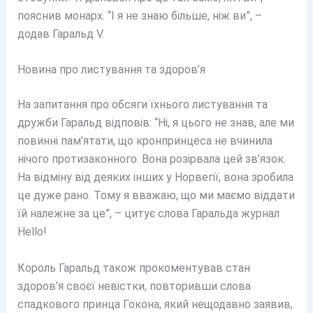
пояснив монарх. “І я не знаю більше, ніж ви”, –
додав Гаральд V.
Новина про листування та здоров’я
На запитання про обсяги їхнього листування та
дружби Гаральд відповів: “Ні, я цього не знав, але ми
повинні пам’ятати, що кронпринцеса не вчинила
нічого протизаконного. Вона розірвала цей зв’язок.
На відміну від деяких інших у Норвегії, вона зробила
це дуже рано. Тому я вважаю, що ми маємо віддати
їй належне за це”, – цитує слова Гаральда журнал
Hello!
Король Гаральд також прокоментував стан
здоров’я своєї невістки, повторивши слова
спадкового принца Гокона, який нещодавно заявив,