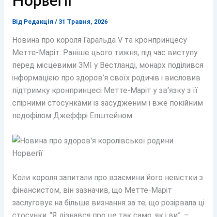
Норвегії
Від
Редакція
/
31 Травня, 2026
Новина про короля Гаральда V та кронпринцесу
Метте-Маріт. Раніше цього тижня, під час виступу
перед місцевими ЗМІ у Вестланді, монарх поділився
інформацією про здоров’я своїх родичів і висловив
підтримку кронпринцесі Метте-Маріт у зв’язку з її
спірними стосунками із засудженим і вже покійним
педофілом Джеффрі Епштейном.
Коли короля запитали про взаємини його невістки з
фінансистом, він зазначив, що Метте-Маріт
заслуговує на більше визнання за те, що розірвала ці
стосунки. “Я дізнався про це так само, як і ви”, –