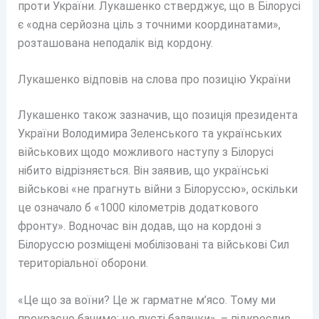
проти України. Лукашенко стверджує, що в Білорусі
є «одна серйозна ціль з точними координатами»,
розташована неподалік від кордону.
Лукашенко відповів на слова про позицію України
Лукашенко також зазначив, що позиція президента
України Володимира Зеленського та українських
військових щодо можливого наступу з Білорусі
нібито відрізняється. Він заявив, що українські
військові «не прагнуть війни з Білоруссю», оскільки
це означало б «1000 кілометрів додаткового
фронту». Водночас він додав, що на кордоні з
Білоруссю розміщені мобілізовані та військові Сил
територіальної оборони.
«Це що за воїни? Це ж гарматне м’ясо. Тому ми
прекрасно бачимо: це пусті балачки», – підкреслив