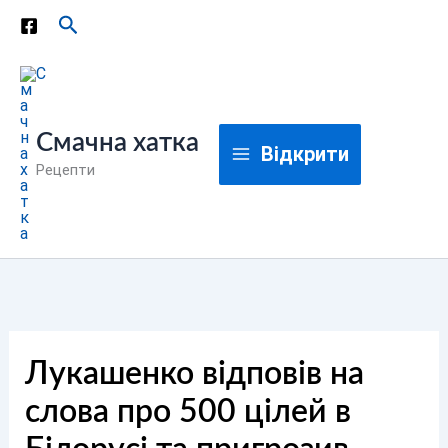
Перейти
Пошук
до
вмісту
Смачна хатка
Відкрити
Рецепти
Лукашенко відповів на
слова про 500 цілей в