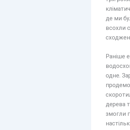
кліматич
де ми бу
всохли с
сходженн
Раніше е
водосхо
одне. За
продемон
скоротил
дерева т
змогли п
настільк