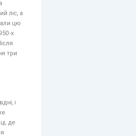
а
й ліс, а
дали цю
950-х
Після
ня три
дні, і
же
і, де
ся