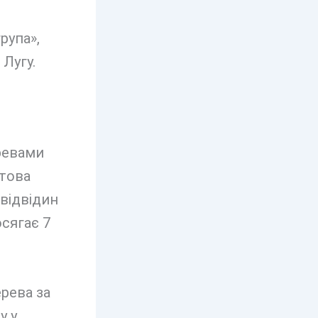
рупа»,
Лугу.
еревами
нтова
 відвідин
осягає 7
ерева за
у у