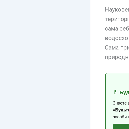
Науковец
територі
сама себ
водосхо
Сама при
природни
💊 Бу
Знаєте 
«Будьте
засоби 