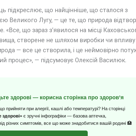
ь підкреслює, що найцінніше, що сталося з
єю Великого Лугу, — це те, що природа відтво
е. «Все, що зараз з’явилося на місці Каховсько
вища, створене не шляхом виробки чи впливу
рода — все це створила, і це неймовірно пот
й процес», — підсумовує Олексій Василюк.
дьте здорові — корисна сторінка про здоров’я
що прийняти при алергії, кашлі або температурі? На сторінці
 здорові»
є зручні інфографіки — базова аптечка,
від різних симптомів, все що може знадобитися вашій родині 🏥