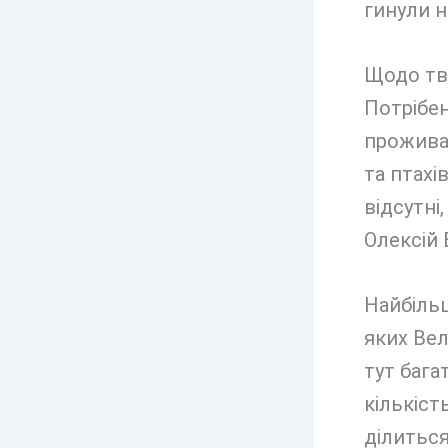
гинули ні
Щодо тва
Потрібен
проживан
та птахі
відсутні
Олексій 
Найбільш
яких Вел
тут бага
кількіст
ділитьс