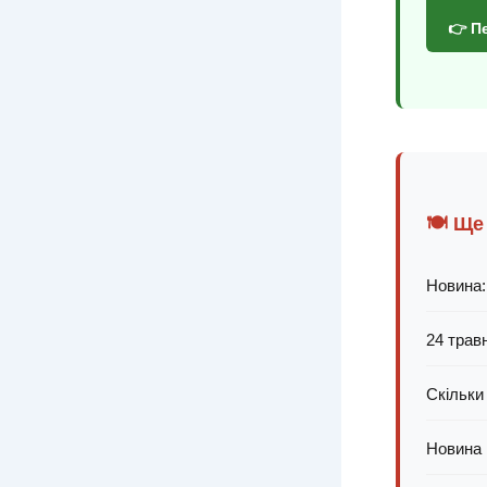
👉 П
🍽️ Ще
Новина:
24 трав
Скільки
Новина п