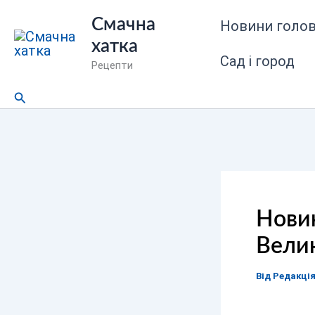
Перейти
Смачна
Новини голов
до
хатка
вмісту
Сад і город
Рецепти
Пошук
Новин
Вели
Від
Редакці