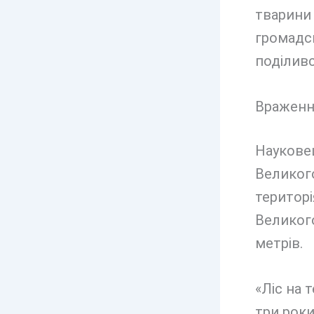
тварини 
громадсь
поділивс
Враженн
Науковец
Великого
територі
Великого
метрів.
«Ліс на 
три роки