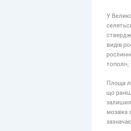
У Велико
селяться
стверджу
видів ро
рослинно
тополі»,
Площа лі
що раніш
залишил
мозаїка 
зазначає