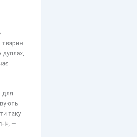
.
о
я тварин
у дуплах,
чає
, для
овують
ти таку
ні», —