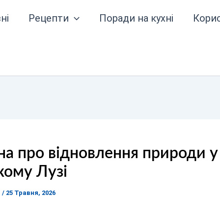
ні
Рецепти
Поради на кухні
Кори
а про відновлення природи у
кому Лузі
я
/
25 Травня, 2026