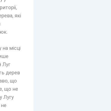
иторії,
рева, які
я
юк.
 на місці
лише
й Луг
ть дерев
аво, що
е, що не
у Лугу
 не