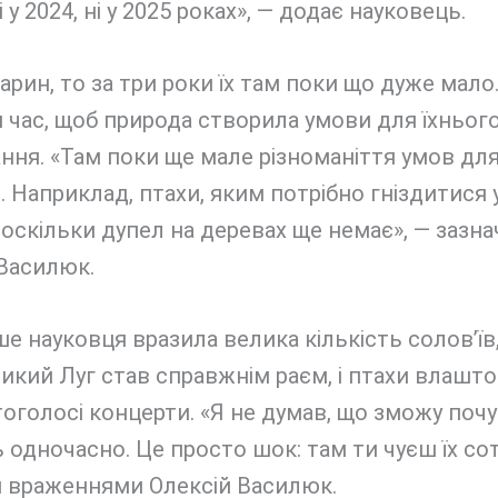
 у 2024, ні у 2025 роках», — додає науковець.
рин, то за три роки їх там поки що дуже мало
 час, щоб природа створила умови для їхньог
ня. «Там поки ще мале різноманіття умов дл
в. Наприклад, птахи, яким потрібно гніздитися 
, оскільки дупел на деревах ще немає», — зазна
Василюк.
е науковця вразила велика кількість солов’їв
икий Луг став справжнім раєм, і птахи влашт
тоголосі концерти. «Я не думав, що зможу почу
ь одночасно. Це просто шок: там ти чуєш їх сот
я враженнями Олексій Василюк.