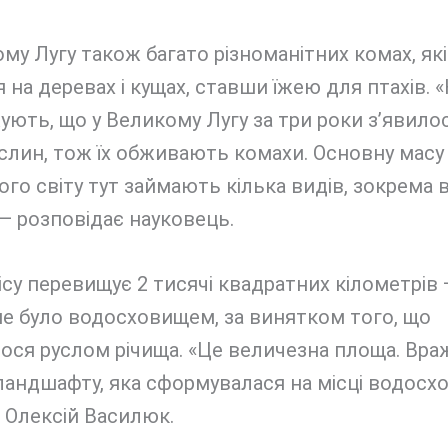
му Лугу також багато різноманітних комах, які
 на деревах і кущах, ставши їжею для птахів. 
ють, що у Великому Лугу за три роки з’явило
слин, тож їх обживають комахи. Основну масу
го світу тут займають кілька видів, зокрема 
 — розповідає науковець.
су перевищує 2 тисячі квадратних кілометрів 
е було водосховищем, за винятком того, що
ося руслом річища. «Це величезна площа. Вра
ландшафту, яка сформувалася на місці водосх
 Олексій Василюк.