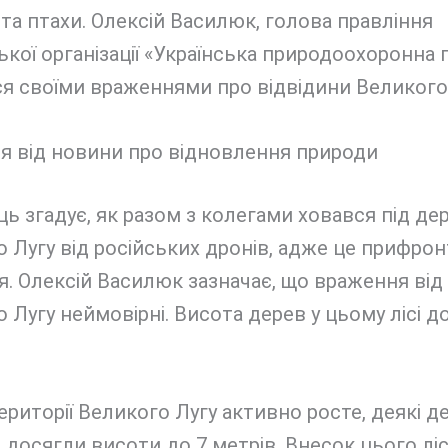
та птахи. Олексій Василюк, голова правління
кої організації «Українська природоохоронна г
я своїми враженнями про відвідини Великого 
я від новини про відновлення природи
ь згадує, як разом з колегами ховався під д
 Лугу від російських дронів, адже це прифро
я. Олексій Василюк зазначає, що враження від
 Лугу неймовірні. Висота дерев у цьому лісі д
території Великого Лугу активно росте, деякі д
 досягли висоти до 7 метрів. Внесок цього ліс