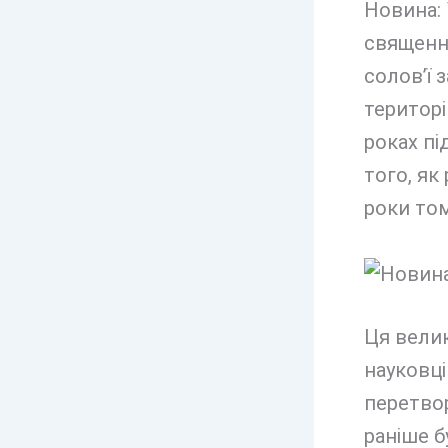
Новина: 
священно
солов’ї 
територі
роках пі
того, як
роки том
Ця велик
науковц
перетвор
раніше б