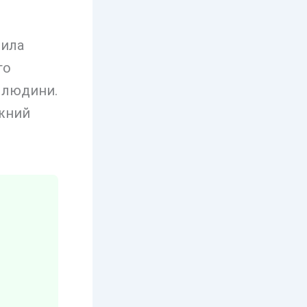
рила
го
 людини.
ужний