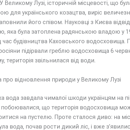
У Великому Лузі, історичній місцевості, що бул
ю для українського козацтва, виріс величезни
заповнили його співом. Науковці з Києва відві
ю, яка була затоплена радянською владою у 1
д час будівництва Каховського водосховища. 
 росіяни підірвали греблю водосховища 6 черв
у, територія звільнилася від води.
а вода завдала чималої шкоди українцям на пів
і побоювалися, що територія водосховища мо
итися на пустелю. Проте сталося диво: на місц
ула вода, почав рости дикий ліс, і вже з’явили