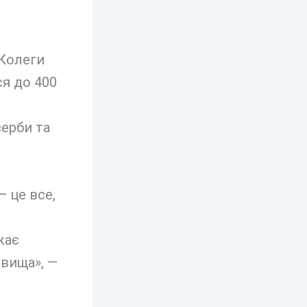
«Колеги
ся до 400
верби та
— це все,
жає
овища», —