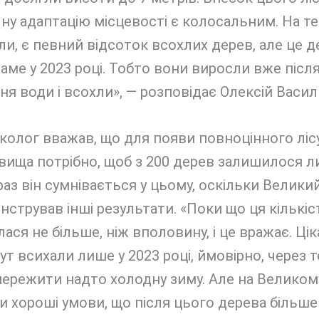
ну адаптацію місцевості є колосальним. На тер
ли, є певний відсоток всохлих дерев, але це де
аме у 2023 році. Тобто вони виросли вже післ
я води і всохли», — розповідає Олексій Васил
колог вважав, що для появи повноцінного лісу
вища потрібно, щоб з 200 дерев залишилося 
раз він сумнівається у цьому, оскільки Велики
стрував інші результати. «Поки що ця кількіс
ася не більше, ніж вполовину, і це вражає. Цік
ут всихали лише у 2023 році, ймовірно, через т
ережити надто холодну зиму. Але на Великом
и хороші умови, що після цього дерева більше