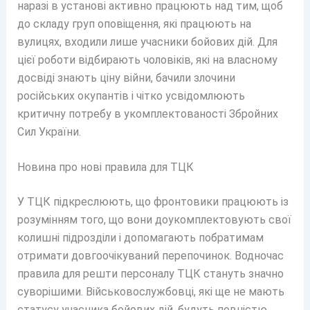
наразі в установі активно працюють над тим, щоб
до складу груп оповіщення, які працюють на
вулицях, входили лише учасники бойових дій. Для
цієї роботи відбирають чоловіків, які на власному
досвіді знають ціну війни, бачили злочини
російських окупантів і чітко усвідомлюють
критичну потребу в укомплектованості Збройних
Сил України.
Новина про нові правила для ТЦК
У ТЦК підкреслюють, що фронтовики працюють із
розумінням того, що вони доукомплектовують свої
колишні підрозділи і допомагають побратимам
отримати довгоочікуваний перепочинок. Водночас
правила для решти персоналу ТЦК стануть значно
суворішими. Військовослужбовці, які ще не мають
статусу учасника бойових дій, будуть повністю