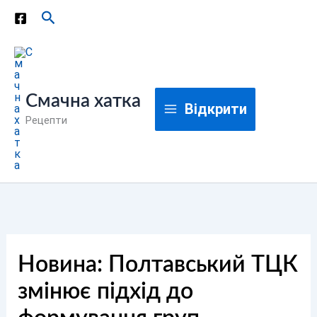
Перейти
Пошук
до
вмісту
Смачна хатка
Відкрити
Рецепти
Новина: Полтавський ТЦК
змінює підхід до