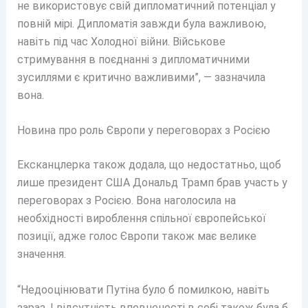
не використовує свій дипломатичний потенціал у
повній мірі. Дипломатія завжди була важливою,
навіть під час Холодної війни. Військове
стримування в поєднанні з дипломатичними
зусиллями є критично важливими”, — зазначила
вона.
Новина про роль Європи у переговорах з Росією
Ексканцлерка також додала, що недостатньо, щоб
лише президент США Дональд Трамп брав участь у
переговорах з Росією. Вона наголосила на
необхідності вироблення спільної європейської
позиції, адже голос Європи також має велике
значення.
“Недооцінювати Путіна було б помилкою, навіть
зараз. І відсутність впевненості в собі також була б