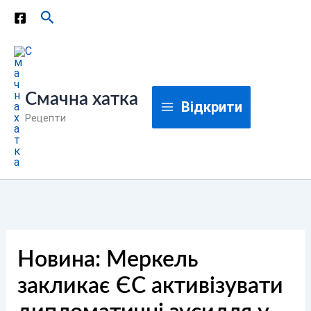
Перейти
Пошук
до
вмісту
Смачна хатка
Відкрити
Рецепти
Новина: Меркель
закликає ЄС активізувати