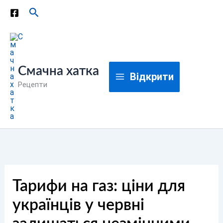
Перейти
Пошук
до
вмісту
Смачна хатка
Відкрити
Рецепти
Тарифи на газ: ціни для
українців у червні