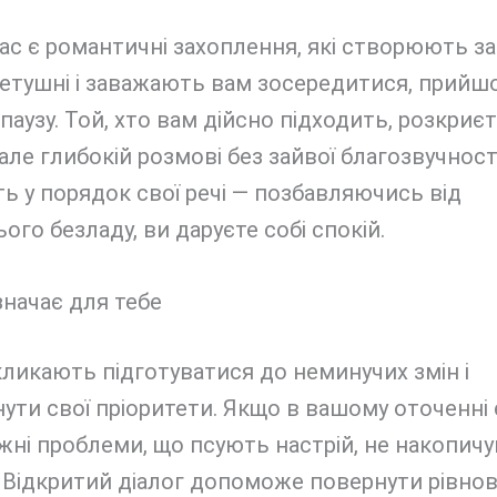
ас є романтичні захоплення, які створюють з
етушні і заважають вам зосередитися, прийш
паузу. Той, хто вам дійсно підходить, розкриє
 але глибокій розмові без зайвої благозвучності
ь у порядок свої речі — позбавляючись від
ого безладу, ви даруєте собі спокій.
начає для тебе
кликають підготуватися до неминучих змін і
ути свої пріоритети. Якщо в вашому оточенні
жні проблеми, що псують настрій, не накопичу
 Відкритий діалог допоможе повернути рівнов