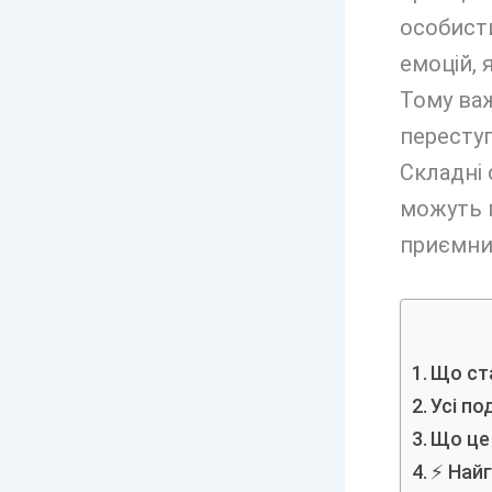
особисти
емоцій, 
Тому ва
переступ
Складні 
можуть п
приємних
Що ста
Усі по
Що це
⚡ Найг