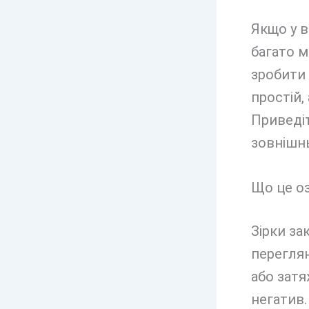
Якщо у в
багато м
зробити 
простій,
Приведіт
зовнішнь
Що це оз
Зірки за
переглян
або затя
негатив.