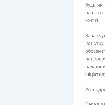
будь-які
ваші ст
житті.
Зараз чу
констру
образи і
непорозу
важливи
ініціатив
Усі подр
Серед ва