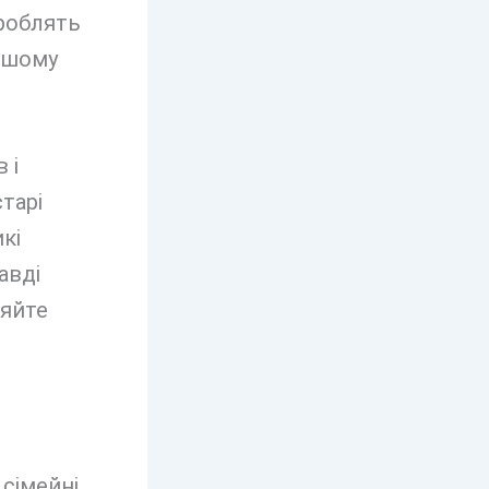
зроблять
ашому
 і
тарі
кі
авді
ляйте
сімейні