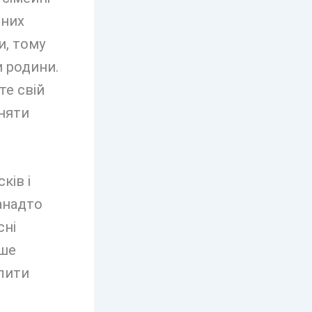
зних
и, тому
 родини.
те свій
няти
ків і
занадто
сні
ише
ілити