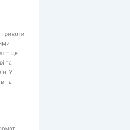
 тривоги
ними
лі — це
і та
їн. У
ів та
орматі