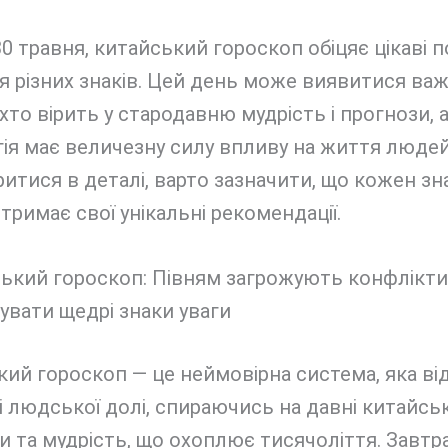
30 травня, китайський гороскоп обіцяє цікаві по
я різних знаків. Цей день може виявитися в
 хто вірить у стародавню мудрість і прогнози,
ія має величезну силу впливу на життя люде
ритися в деталі, варто зазначити, що кожен зн
отримає свої унікальні рекомендації.
ий гороскоп — це неймовірна система, яка ві
 людської долі, спираючись на давні китайськ
 та мудрість, що охоплює тисячоліття. Завтр