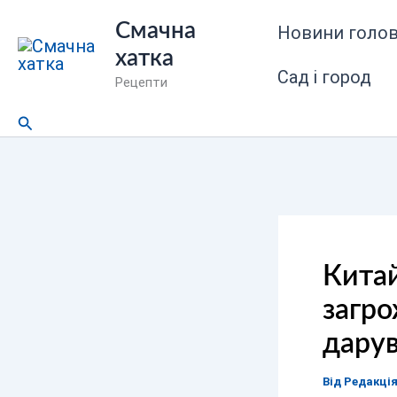
Перейти
Смачна
Новини голов
до
хатка
вмісту
Сад і город
Рецепти
Пошук
Китай
загро
дарув
Від
Редакці