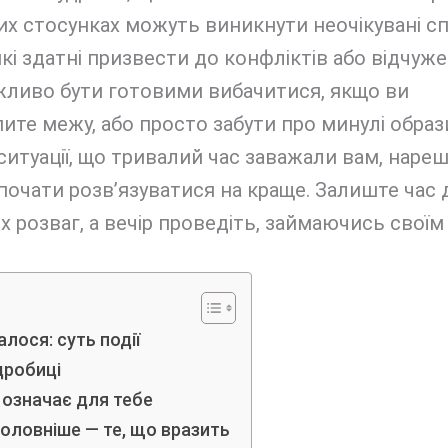
х стосунках можуть виникнути неочікувані с
які здатні призвести до конфліктів або відчуже
жливо бути готовими вибачитися, якщо ви
ите межу, або просто забути про минулі образ
ситуації, що тривалий час заважали вам, нареш
очати розв’язуватися на краще. Залиште час 
 розваг, а вечір проведіть, займаючись своїм 
лося: суть події
дробиці
 означає для тебе
оловніше — те, що вразить