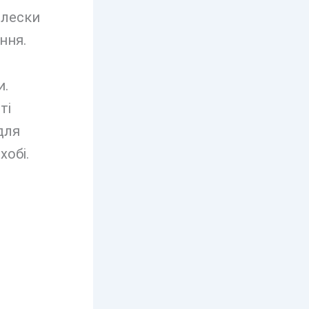
плески
ння.
и.
ті
для
хобі.