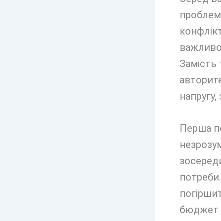
проблеми
конфлікт
важливо
Замість 
авторит
напругу,
Перша по
незрозум
зосереди
потреби
погіршит
бюджет 