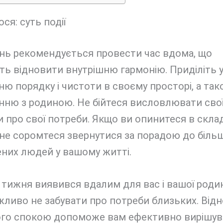
ся: суть події
ень рекомендується провести час вдома, що
ь відновити внутрішню гармонію. Приділіть у
ю порядку і чистоти в своєму просторі, а та
нню з родиною. Не бійтеся висловлювати свої 
 про свої потреби. Якщо ви опинитеся в скла
, не соромтеся звернутися за порадою до біль
них людей у вашому житті.
тижня виявився вдалим для вас і вашої родин
жливо не забувати про потреби близьких. Від
го спокою допоможе вам ефективно вирішув