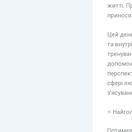
житті. П
приносят
Цей ден
та внутр
тренуван
допомож
перспект
сфері лю
з’ясуван
⚡ Найгол
Оптималь