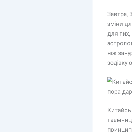
Завтра, 
зміни дл
для тих,
астролог
ніж зану
зодіаку 
Китайськ
таємниці
принципи