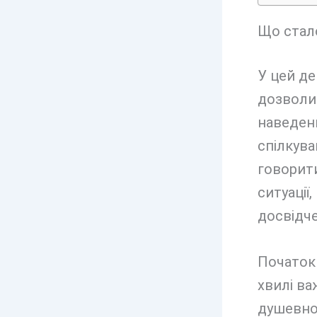
Що стало
У цей д
дозволит
наведенн
спілкува
говорити
ситуації
досвідче
Початок 
хвилі ва
душевно