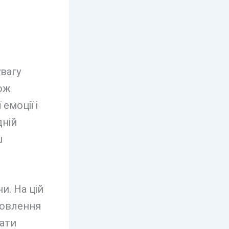
вагу
кож
емоції і
дній
ш
и. На цій
новлення
ати