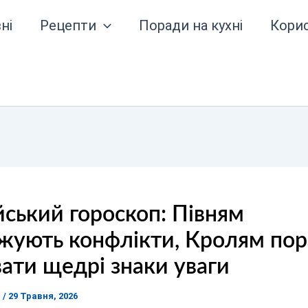
ні
Рецепти
Поради на кухні
Кори
ський гороскоп: Півням
жують конфлікти, Кролям пор
ати щедрі знаки уваги
я
/
29 Травня, 2026