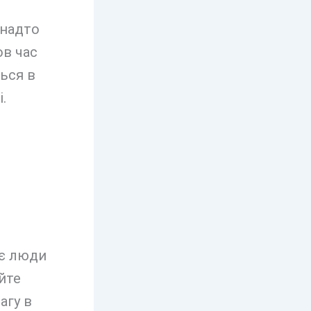
анадто
ов час
ться в
.
 є люди
йте
агу в