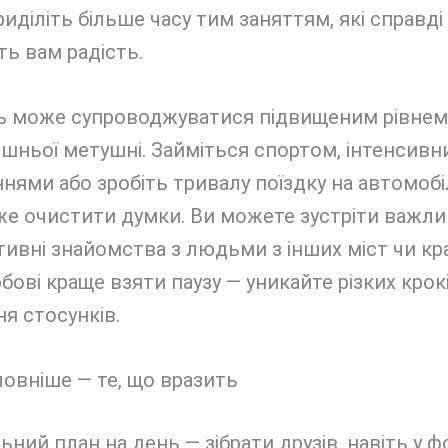
риділіть більше часу тим заняттям, які справді
ь вам радість.
ь може супроводжуватися підвищеним рівнем
ішньої метушні. Займіться спортом, інтенсив
нями або зробіть тривалу поїздку на автомобі
е очистити думки. Ви можете зустріти важлив
ивні знайомства з людьми з інших міст чи кра
бові краще взяти паузу — уникайте різких крок
ня стосунків.
овніше — те, що вразить
ний план на день — зібрати друзів, навіть у ф