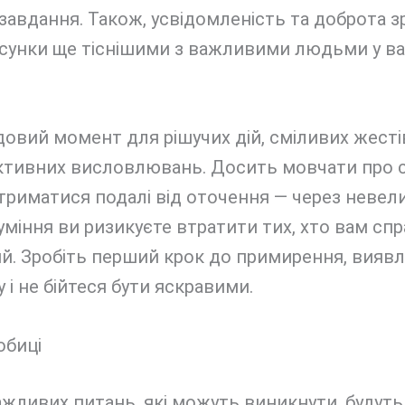
 завдання. Також, усвідомленість та доброта 
осунки ще тіснішими з важливими людьми у в
довий момент для рішучих дій, сміливих жестів
ктивних висловлювань. Досить мовчати про с
 триматися подалі від оточення — через невели
міння ви ризикуєте втратити тих, хто вам спр
й. Зробіть перший крок до примирення, вияв
у і не бійтеся бути яскравими.
обиці
жливих питань, які можуть виникнути, будуть 