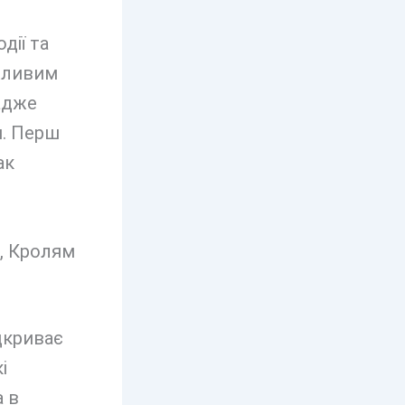
дії та
ажливим
 адже
й. Перш
ак
дкриває
і
а в