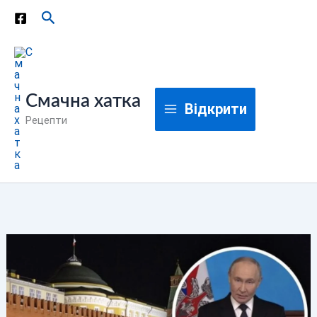
Перейти
Пошук
до
вмісту
Смачна хатка
Відкрити
Рецепти