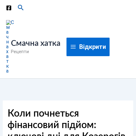
Перейти
Пошук
до
вмісту
Смачна хатка
Відкрити
Рецепти
Коли почнеться
фінансовий підйом: