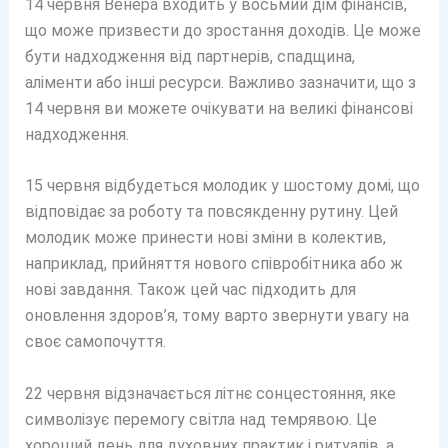
14 червня Венера входить у восьмий дім фінансів,
що може призвести до зростання доходів. Це може
бути надходження від партнерів, спадщина,
аліменти або інші ресурси. Важливо зазначити, що з
14 червня ви можете очікувати на великі фінансові
надходження.
15 червня відбудеться молодик у шостому домі, що
відповідає за роботу та повсякденну рутину. Цей
молодик може принести нові зміни в колектив,
наприклад, прийняття нового співробітника або ж
нові завдання. Також цей час підходить для
оновлення здоров’я, тому варто звернути увагу на
своє самопочуття.
22 червня відзначається літнє сонцестояння, яке
символізує перемогу світла над темрявою. Це
хороший день для духовних практик і ритуалів, а