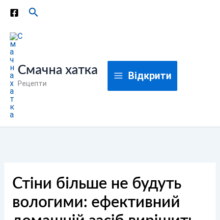
Перейти
Пошук
до
вмісту
Смачна хатка
Відкрити
Рецепти
Стіни більше не будуть
вологими: ефективний