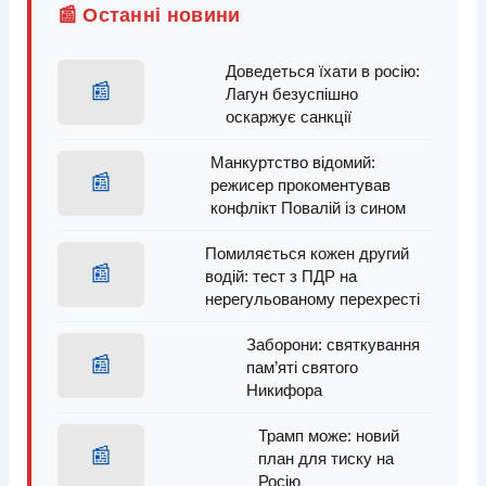
📰 Останні новини
Доведеться їхати в росію:
📰
Лагун безуспішно
оскаржує санкції
Манкуртство відомий:
📰
режисер прокоментував
конфлікт Повалій із сином
Помиляється кожен другий
📰
водій: тест з ПДР на
нерегульованому перехресті
Заборони: святкування
📰
пам’яті святого
Никифора
Трамп може: новий
📰
план для тиску на
Росію