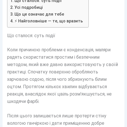
Що сталося: суть події
Усі подробиці
Що це означає для тебе
⚡ Найголовніше — те, що вразить
Що сталося: суть події
Коли причиною проблеми є конденсація, маляри
радять скористатися простим і безпечним
методом, який вже давно використовують у своїй
практиці. Спочатку поверхню обробляють
харчовою содою, після чого збризкують білим
оцтом. Протягом кількох хвилин відбувається
реакція, внаслідок якої цвіль розм’якшується, не
шкодячи фарбі.
Після цього залишається лише протерти стіну
вологою ганчіркою і дати приміщенню добре