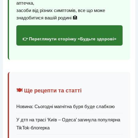
аптечка,
засоби від різних симптомів, все що може
знадобитися вашій родині 🏥
👉 Переглянути сторінку «Будьте здорові»
🍽️ Ще рецепти та статті
Новина: Сьогодні магнітна буря буде слабкою
У дтп на трасі ‘Київ – Одеса’ загинула популярна
TikTok-блогерка