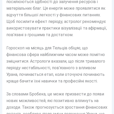
посилюються здібності до залучення ресурсів і
матеріальних благ. Ця енергія може проявлятися як
відчуття більшої легкості у фінансових питаннях.
Щоб посилити ефект періоду, астролог рекомендує
використовувати практики візуалізації та афірмації,
пов’язані з грошима та достатком.
Гороскоп на місяць для Тельців обіцяє, що
фінансова сфера найближчим часом може помітно
зміцнитися. Астрологи вказали, що після тривалого
періоду нестабільності, пов’язаного з впливом
Урана, починається етап, коли оточуючі починають
краще бачити їхні навички та професійні якості.
За словами Бробека, це може призвести до появи
нових можливостей, які позитивно вплинуть на
доходи. Також прогнозується зростання фінансових
потоків, особливо після зміни положення Урана, що