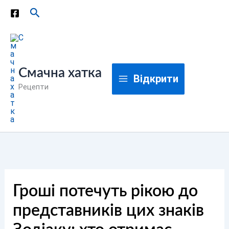
Перейти
Пошук
до
вмісту
Смачна хатка
Відкрити
Рецепти
Гроші потечуть рікою до
представників цих знаків