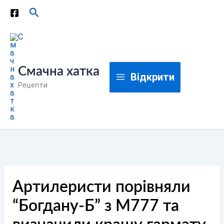
Перейти
Пошук
до
вмісту
Смачна хатка
Відкрити
Рецепти
Артилеристи порівняли
“Богдану-Б” з М777 та