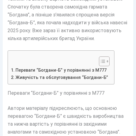
Спочатку була створена самохідна гармата
“Богдана”, а пізніше з’явилася спрощена версія
“Богдана-Б”, яка почала надходити у війська навесні
2025 року. Вже зараз її активно використовують
кілька артилерійських бригад України.
Переваги “Богдани-Б” у порівнянні з М777
Живучість та обслуговування “Богдани-Б”
Переваги “Богдани-Б” у порівнянні з М777
Автори матеріалу підкреслюють, що основною
перевагою “Богдани-Б” є швидкість виробництва
та нижча вартість у порівнянні із західними
аналогами та самохідною установкою “Богдана”.