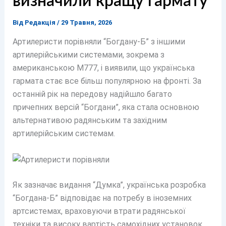
визначили кращу гармату
Від
Редакція
/
29 Травня, 2026
Артилеристи порівняли “Богдану-Б” з іншими
артилерійськими системами, зокрема з
американською М777, і виявили, що українська
гармата стає все більш популярною на фронті. За
останній рік на передову надійшло багато
причепних версій “Богдани”, яка стала основною
альтернативою радянським та західним
артилерійським системам.
Як зазначає видання “Думка”, українська розробка
“Богдана-Б” відповідає на потребу в іноземних
артсистемах, враховуючи втрати радянської
техніки та високу вартість самохідних установок.