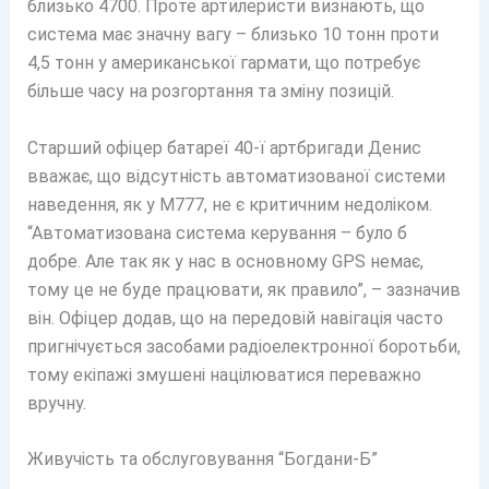
близько 4700. Проте артилеристи визнають, що
система має значну вагу – близько 10 тонн проти
4,5 тонн у американської гармати, що потребує
більше часу на розгортання та зміну позицій.
Старший офіцер батареї 40-ї артбригади Денис
вважає, що відсутність автоматизованої системи
наведення, як у М777, не є критичним недоліком.
“Автоматизована система керування – було б
добре. Але так як у нас в основному GPS немає,
тому це не буде працювати, як правило”, – зазначив
він. Офіцер додав, що на передовій навігація часто
пригнічується засобами радіоелектронної боротьби,
тому екіпажі змушені націлюватися переважно
вручну.
Живучість та обслуговування “Богдани-Б”