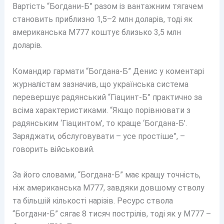
Вартість “Богдани-Б” разом із вантажним тягачем
становить приблизно 1,5–2 млн доларів, тоді як
американська М777 коштує близько 3,5 млн
доларів.
Командир гармати “Богдана-Б” Денис у коментарі
журналістам зазначив, що українська система
перевершує радянський “Гіацинт-Б” практично за
всіма характеристиками. “Якщо порівнювати з
радянським ‘Гіацинтом’, то краще ‘Богдана-Б’.
Заряджати, обслуговувати – усе простіше”, –
говорить військовий.
За його словами, “Богдана-Б” має кращу точність,
ніж американська М777, завдяки довшому стволу
та більшій кількості нарізів. Ресурс ствола
“Богдани-Б” сягає 8 тисяч пострілів, тоді як у М777 –