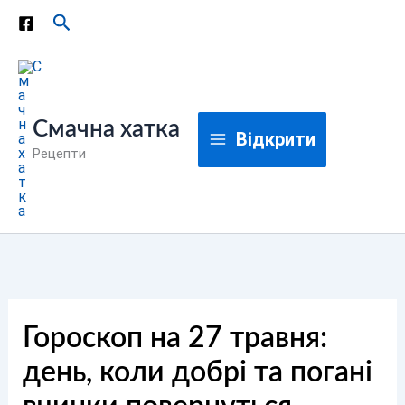
Перейти
Пошук
до
вмісту
Смачна хатка
Відкрити
Рецепти
Гороскоп на 27 травня:
день, коли добрі та погані