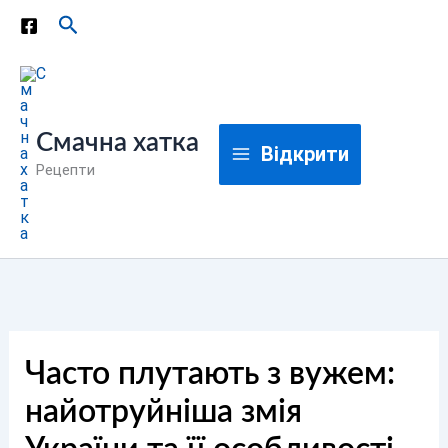
Перейти
Пошук
до
вмісту
Смачна хатка
Відкрити
Рецепти
Часто плутають з вужем:
найотруйніша змія