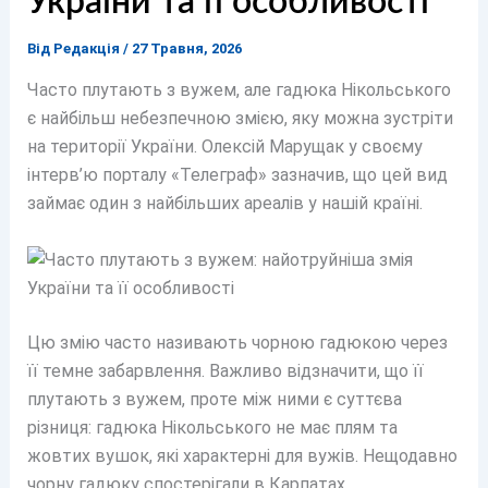
України та її особливості
Від
Редакція
/
27 Травня, 2026
Часто плутають з вужем, але гадюка Нікольського
є найбільш небезпечною змією, яку можна зустріти
на території України. Олексій Марущак у своєму
інтерв’ю порталу «Телеграф» зазначив, що цей вид
займає один з найбільших ареалів у нашій країні.
Цю змію часто називають чорною гадюкою через
її темне забарвлення. Важливо відзначити, що її
плутають з вужем, проте між ними є суттєва
різниця: гадюка Нікольського не має плям та
жовтих вушок, які характерні для вужів. Нещодавно
чорну гадюку спостерігали в Карпатах.