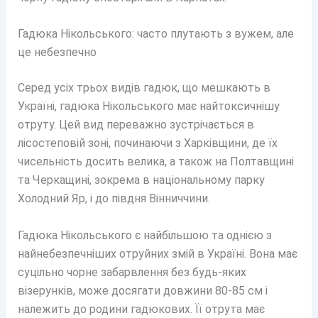
Гадюка Нікольського: часто плутають з вужем, але
це небезпечно
Серед усіх трьох видів гадюк, що мешкають в
Україні, гадюка Нікольського має найтоксичнішу
отруту. Цей вид переважно зустрічається в
лісостеповій зоні, починаючи з Харківщини, де їх
чисельність досить велика, а також на Полтавщині
та Черкащині, зокрема в національному парку
Холодний Яр, і до півдня Вінниччини.
Гадюка Нікольського є найбільшою та однією з
найнебезпечніших отруйних змій в Україні. Вона має
суцільно чорне забарвлення без будь-яких
візерунків, може досягати довжини 80-85 см і
належить до родини гадюкових. Її отрута має