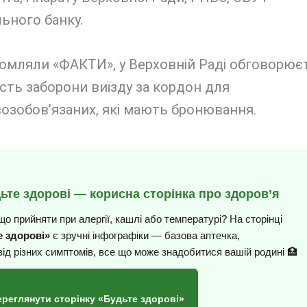
ьного банку.
домляли «ФАКТИ», у Верховній Раді обговорює
ть заборони виїзду за кордон для
озобов’язаних, які мають бронювання.
дьте здорові — корисна сторінка про здоров’я
що прийняти при алергії, кашлі або температурі? На сторінці
 здорові»
є зручні інфографіки — базова аптечка,
від різних симптомів, все що може знадобитися вашій родині 🏥
ереглянути сторінку «Будьте здорові»