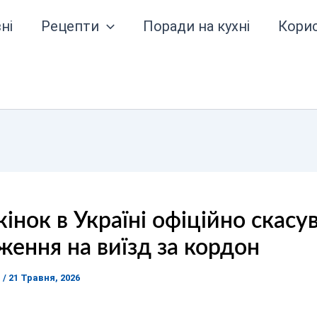
ні
Рецепти
Поради на кухні
Кори
інок в Україні офіційно скасу
ення на виїзд за кордон
я
/
21 Травня, 2026