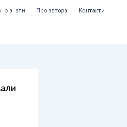
сно знати
Про автора
Контакти
вали