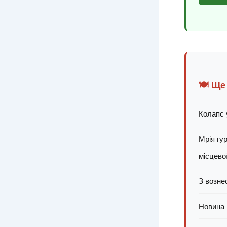
🍽️ Ще
Колапс у
Мрія гу
місцевої
З возне
Новина 