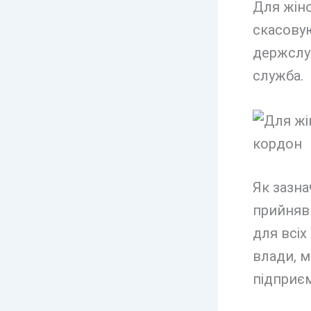
Для жіно
скасову
держслу
служба.
Як зазна
прийняв 
для всіх
влади, м
підприєм