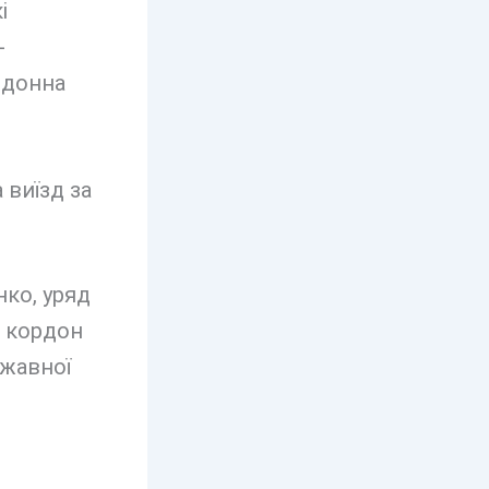
і
-
рдонна
нко, уряд
а кордон
ржавної