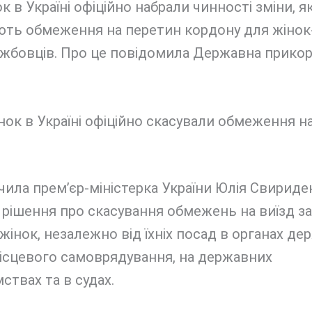
к в Україні офіційно набрали чинності зміни, як
ють обмеження на перетин кордону для жінок
жбовців. Про це повідомила Державна прико
чила прем’єр-міністерка України Юлія Свириде
рішення про скасування обмежень на виїзд з
 жінок, незалежно від їхніх посад в органах де
ісцевого самоврядування, на державних
ствах та в судах.