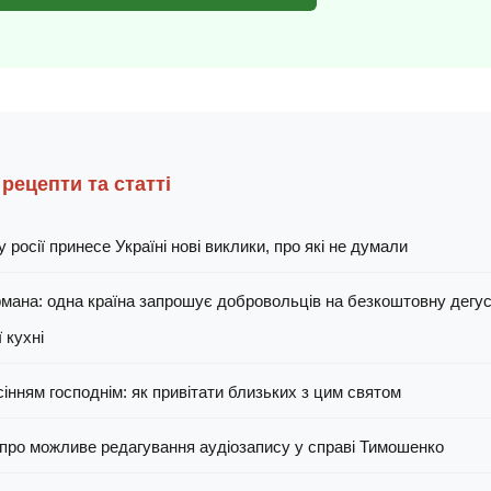
 рецепти та статті
 росії принесе Україні нові виклики, про які не думали
рмана: одна країна запрошує добровольців на безкоштовну дегу
 кухні
сінням господнім: як привітати близьких з цим святом
про можливе редагування аудіозапису у справі Тимошенко