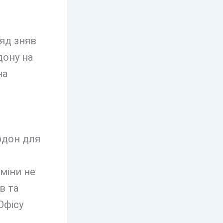
ряд зняв
дону на
на
рдон для
міни не
в та
Офісу