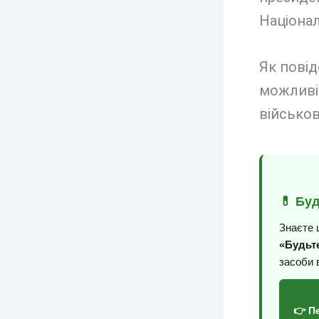
Націонал
Як пові
можливіс
військов
💊 Бу
Знаєте 
«Будьте
засоби 
👉 П