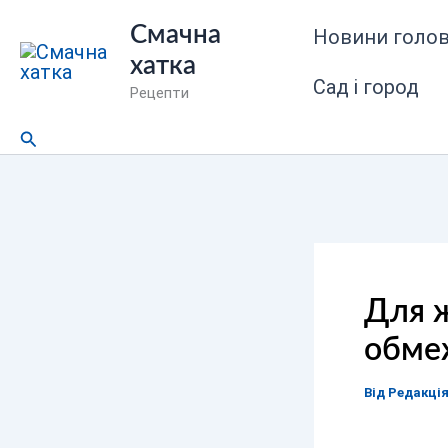
Перейти
Смачна
Новини голов
до
хатка
вмісту
Сад і город
Рецепти
Пошук
Для ж
обмеж
Від
Редакці