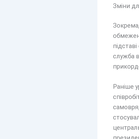
Зміни дл
Зокрема,
обмежен
підстав
служба в
прикорд
Раніше у
співробі
самовряд
стосувал
централь
президен