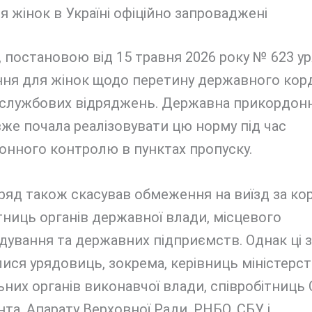
я жінок в Україні офіційно запроваджені
 постановою від 15 травня 2026 року № 623 у
ня для жінок щодо перетину державного кор
і службових відряджень. Державна прикордон
же почала реалізовувати цю норму під час
онного контролю в пунктах пропуску.
ряд також скасував обмеження на виїзд за ко
тниць органів державної влади, місцевого
ування та державних підприємств. Однак ці з
ися урядовиць, зокрема, керівниць міністерст
них органів виконавчої влади, співробітниць 
та, Апарату Верховної Ради, РНБО, СБУ і