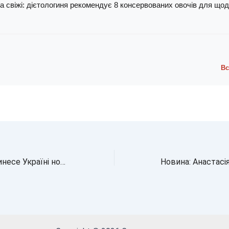
а свіжі: дієтологиня рекомендує 8 консервованих овочів для що
Вс
Колапс у росії принесе Україні нові виклики, про які не думали