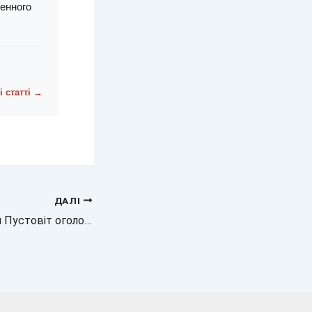
денного
і статті →
ДАЛІ
Новина: Анастасія Пустовіт оголосила про заручини з військовим