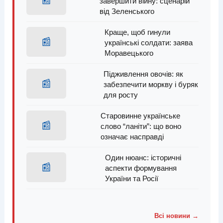
завершити війну: сценарій
від Зеленського
Краще, щоб гинули
📰
українські солдати: заява
Моравецького
Підживлення овочів: як
📰
забезпечити моркву і буряк
для росту
Старовинне українське
📰
слово “ланіти”: що воно
означає насправді
Один нюанс: історичні
📰
аспекти формування
України та Росії
Всі новини →