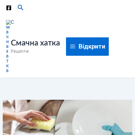
Перейти
Пошук
до
вмісту
Смачна хатка
Відкрити
Рецепти