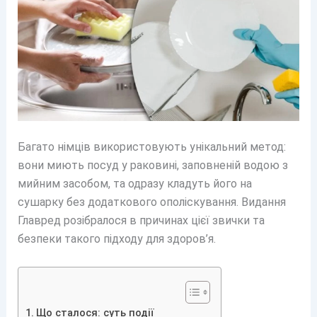
Багато німців використовують унікальний метод:
вони миють посуд у раковині, заповненій водою з
мийним засобом, та одразу кладуть його на
сушарку без додаткового ополіскування. Видання
Главред розібралося в причинах цієї звички та
безпеки такого підходу для здоров’я.
Що сталося: суть події