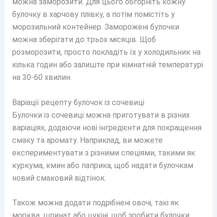
можна заморозити. Для цього обгорніть кожну
булочку в харчову плівку, а потім помістіть у
морозильний контейнер. Заморожені булочки
можна зберігати до трьох місяців. Щоб
розморозити, просто покладіть їх у холодильник на
кілька годин або залиште при кімнатній температурі
на 30-60 хвилин.
Варіації рецепту булочок із сочевиці
Булочки із сочевиці можна приготувати в різних
варіаціях, додаючи нові інгредієнти для покращення
смаку та аромату. Наприклад, ви можете
експериментувати з різними спеціями, такими як
куркума, кмин або паприка, щоб надати булочкам
новий смаковий відтінок.
Також можна додати подрібнені овочі, такі як
морква, шпинат або цукіні, щоб зробити булочки