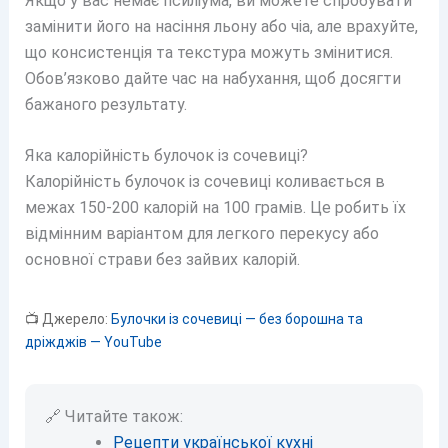
Якщо у вас немає псиліума, ви можете спробувати
замінити його на насіння льону або чіа, але врахуйте,
що консистенція та текстура можуть змінитися.
Обов’язково дайте час на набухання, щоб досягти
бажаного результату.
Яка калорійність булочок із сочевиці?
Калорійність булочок із сочевиці коливається в
межах 150-200 калорій на 100 грамів. Це робить їх
відмінним варіантом для легкого перекусу або
основної страви без зайвих калорій.
📺 Джерело:
Булочки із сочевиці — без борошна та
дріжджів — YouTube
🔗 Читайте також:
Рецепти української кухні