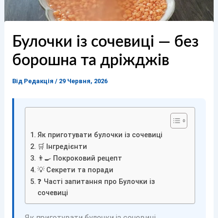
Булочки із сочевиці — без
борошна та дріжджів
Від
Редакція
/
29 Червня, 2026
Як приготувати булочки із сочевиці
🛒 Інгредієнти
👨‍🍳 Покроковий рецепт
💡 Секрети та поради
❓ Часті запитання про Булочки із
сочевиці
Як приготувати булочки із сочевиці