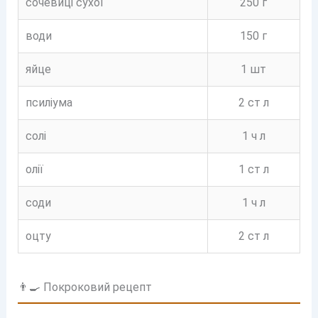
сочевиці сухої
250 г
води
150 г
яйце
1 шт
псиліума
2 ст л
солі
1 ч л
олії
1 ст л
соди
1 ч л
оцту
2 ст л
👨‍🍳 Покроковий рецепт