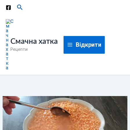
Перейти
Пошук
до
вмісту
Смачна хатка
Відкрити
Рецепти