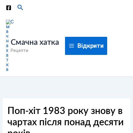
Перейти
Пошук
до
вмісту
Смачна хатка
Відкрити
Рецепти
Поп-хіт 1983 року знову в
чартах після понад десяти