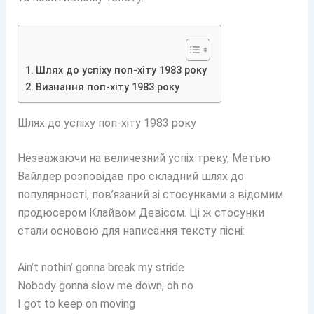
Шлях до успіху поп-хіту 1983 року
Визнання поп-хіту 1983 року
Шлях до успіху поп-хіту 1983 року
Незважаючи на величезний успіх треку, Метью
Вайлдер розповідав про складний шлях до
популярності, пов’язаний зі стосунками з відомим
продюсером Клайвом Девісом. Ці ж стосунки
стали основою для написання тексту пісні:
Ain’t nothin’ gonna break my stride
Nobody gonna slow me down, oh no
I got to keep on moving