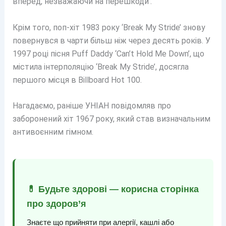
вперед, незважаючи на перешкоди’.
Крім того, поп-хіт 1983 року ‘Break My Stride’ знову
повернувся в чарти більш ніж через десять років. У
1997 році пісня Puff Daddy ‘Can’t Hold Me Down’, що
містила інтерполяцію ‘Break My Stride’, досягла
першого місця в Billboard Hot 100.
Нагадаємо, раніше УНІАН повідомляв про
заборонений хіт 1967 року, який став визначальним
антивоєнним гімном.
💊 Будьте здорові — корисна сторінка
про здоров’я
Знаєте що прийняти при алергії, кашлі або