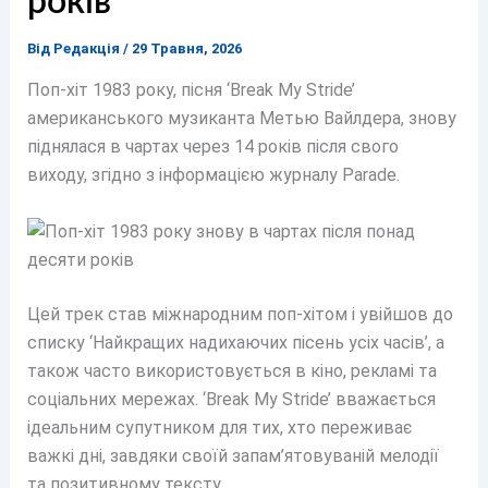
років
Від
Редакція
/
29 Травня, 2026
Поп-хіт 1983 року, пісня ‘Break My Stride’
американського музиканта Метью Вайлдера, знову
піднялася в чартах через 14 років після свого
виходу, згідно з інформацією журналу Parade.
Цей трек став міжнародним поп-хітом і увійшов до
списку ‘Найкращих надихаючих пісень усіх часів’, а
також часто використовується в кіно, рекламі та
соціальних мережах. ‘Break My Stride’ вважається
ідеальним супутником для тих, хто переживає
важкі дні, завдяки своїй запам’ятовуваній мелодії
та позитивному тексту.