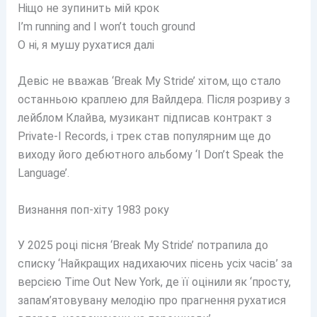
Ніщо не зупинить мій крок
I’m running and I won’t touch ground
О ні, я мушу рухатися далі
Девіс не вважав ‘Break My Stride’ хітом, що стало
останньою краплею для Вайлдера. Після розриву з
лейблом Клайва, музикант підписав контракт з
Private-I Records, і трек став популярним ще до
виходу його дебютного альбому ‘I Don’t Speak the
Language’.
Визнання поп-хіту 1983 року
У 2025 році пісня ‘Break My Stride’ потрапила до
списку ‘Найкращих надихаючих пісень усіх часів’ за
версією Time Out New York, де її оцінили як ‘просту,
запам’ятовувану мелодію про прагнення рухатися