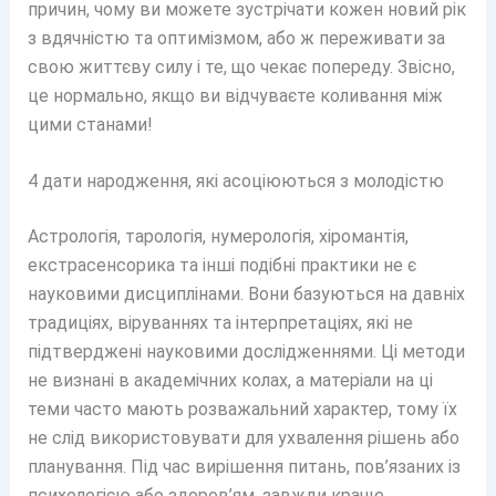
причин, чому ви можете зустрічати кожен новий рік
з вдячністю та оптимізмом, або ж переживати за
свою життєву силу і те, що чекає попереду. Звісно,
це нормально, якщо ви відчуваєте коливання між
цими станами!
4 дати народження, які асоціюються з молодістю
Астрологія, тарологія, нумерологія, хіромантія,
екстрасенсорика та інші подібні практики не є
науковими дисциплінами. Вони базуються на давніх
традиціях, віруваннях та інтерпретаціях, які не
підтверджені науковими дослідженнями. Ці методи
не визнані в академічних колах, а матеріали на ці
теми часто мають розважальний характер, тому їх
не слід використовувати для ухвалення рішень або
планування. Під час вирішення питань, пов’язаних із
психологією або здоров’ям, завжди краще