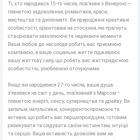
Ті, хто народився 15-го числа, пов’язані з Венерою –
планетою задоволення, романтики, краси,
мистецтва та дипломатії. Ви природжені креативні
особистості, орієнтовані на стосунки, які прагнуть
створювати захоплюючі та надихаючі моменти.
Ваша любов до насолоди робить вас приємною
компанією, а ваше соціальне життя підживлює
вашу життєву силу, що робить вас життєрадісною
особистістю, улюбленою оточуючими.
Якщо ви народилися 27-го числа, ваша душа
з’явилася на світ у день, пов’язаний з Марсом –
планетою енергії, сексу, суперництва та драйву. Ви
запальні, імпульсивні, конкурентоспроможні та
активні, що робить вас першопрохідцем, готовим
ризикувати та слідувати своїм інстинктам, інтуїції
та серцю. Ваша активність дозволяє вам не