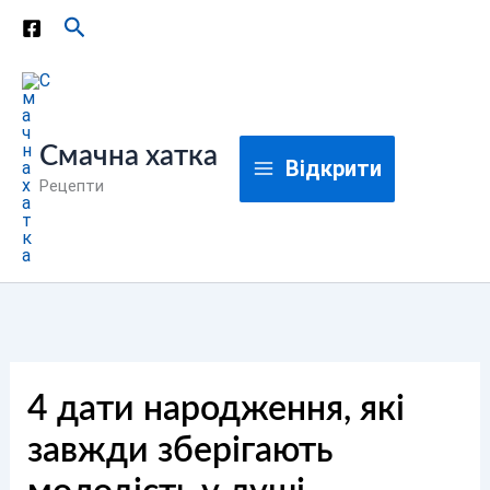
Перейти
Пошук
до
вмісту
Смачна хатка
Відкрити
Рецепти
4 дати народження, які
завжди зберігають