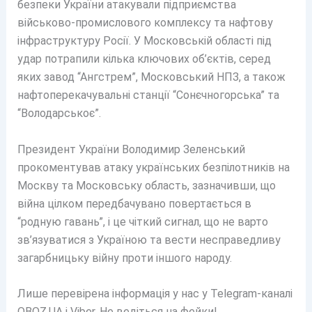
безпеки України атакували підприємства
військово-промислового комплексу та нафтову
інфраструктуру Росії. У Московській області під
удар потрапили кілька ключових об’єктів, серед
яких завод “Ангстрем”, Московський НПЗ, а також
нафтоперекачувальні станції “Сонєчногорська” та
“Володарськоє”.
Президент України Володимир Зеленський
прокоментував атаку українських безпілотників на
Москву та Московську область, зазначивши, що
війна цілком передбачувано повертається в
“родную гавань”, і це чіткий сигнал, що не варто
зв’язуватися з Україною та вести несправедливу
загарбницьку війну проти іншого народу.
Лише перевірена інформація у нас у Telegram-каналі
OBOZ.UA і Viber. Не ведіться на фейки!