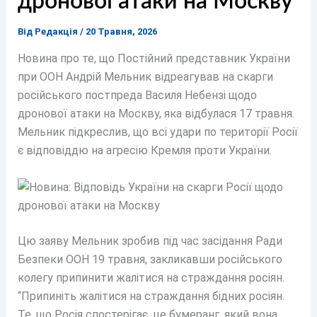
дронової атаки на Москву
Від
Редакція
/
20 Травня, 2026
Новина про те, що Постійний представник України
при ООН Андрій Мельник відреагував на скарги
російського постпреда Василя Небензі щодо
дронової атаки на Москву, яка відбулася 17 травня.
Мельник підкреслив, що всі удари по території Росії
є відповіддю на агресію Кремля проти України.
Цю заяву Мельник зробив під час засідання Ради
Безпеки ООН 19 травня, закликавши російського
колегу припинити жалітися на страждання росіян.
“Припиніть жалітися на страждання бідних росіян.
Те, що Росія спостерігає, це бумеранг, який вона