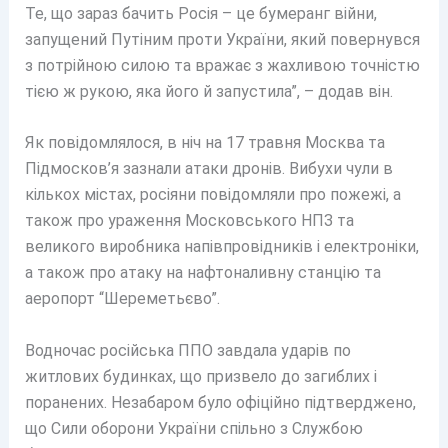
Те, що зараз бачить Росія – це бумеранг війни,
запущений Путіним проти України, який повернувся
з потрійною силою та вражає з жахливою точністю
тією ж рукою, яка його й запустила”, – додав він.
Як повідомлялося, в ніч на 17 травня Москва та
Підмосков’я зазнали атаки дронів. Вибухи чули в
кількох містах, росіяни повідомляли про пожежі, а
також про ураження Московського НПЗ та
великого виробника напівпровідників і електроніки,
а також про атаку на нафтоналивну станцію та
аеропорт “Шереметьєво”.
Водночас російська ППО завдала ударів по
житлових будинках, що призвело до загиблих і
поранених. Незабаром було офіційно підтверджено,
що Сили оборони України спільно з Службою