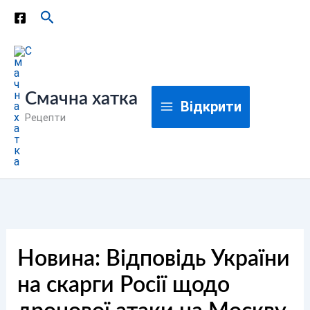
Перейти
Пошук
до
вмісту
Смачна хатка
Відкрити
Рецепти
Новина: Відповідь України
на скарги Росії щодо