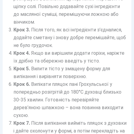
щіпку солі. Повільно додавайте сухі інгредієнти
до масляної суміші, перемішуючи ложкою або
вінчиком.
Крок 3.
Після того, як всі інгредієнти з’єдналися,
додайте сметану і знову добре перемішайте, щоб
не було грудочок.
Крок 4.
Якщо ви вирішили додати горіхи, наріжте
їх дрібно та обережно введіть у тісто.
Крок 5.
Вилити тісто у змащену форму для
випікання і вирівняти поверхню.
Крок 6.
Випікати пляцок пані Грохульської у
попередньо розігрітій до 180°C духовці близько
30-35 хвилин. Готовність перевіряйте
дерев’яною шпажкою – вона повинна виходити
сухою.
Крок 7.
Після випікання вийміть пляцок з духовки
і дайте охолонути у формі, а потім перекладіть на