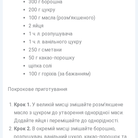
300 г борошна
200 г цукру
100 г масла (розм’якшеного)
2 яйця
1 ч. л. розпушувача
1 ч. л. ванільного цукру
250 г сметани
50 г какао-порошку
щіпка солі
100 г горіхів (за бажанням)
Покрокове приготування
Крок 1.
У великій мисці змішайте розм’якшене
масло з цукром до утворення однорідної маси.
Додайте яйця і перемішайте до однорідності.
Крок 2.
В окремій мисці змішайте борошно,
розпушувач, ванільний цукор, какао-порошок та