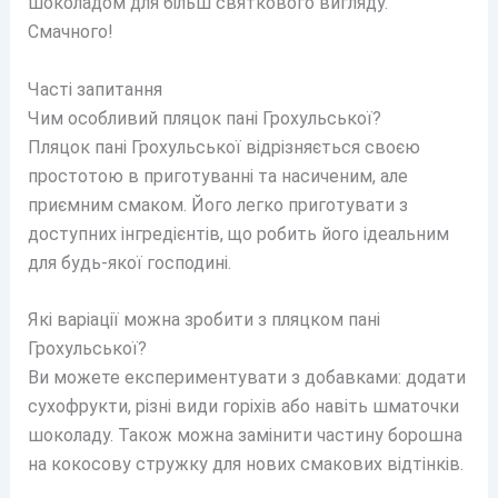
шоколадом для більш святкового вигляду.
Смачного!
Часті запитання
Чим особливий пляцок пані Грохульської?
Пляцок пані Грохульської відрізняється своєю
простотою в приготуванні та насиченим, але
приємним смаком. Його легко приготувати з
доступних інгредієнтів, що робить його ідеальним
для будь-якої господині.
Які варіації можна зробити з пляцком пані
Грохульської?
Ви можете експериментувати з добавками: додати
сухофрукти, різні види горіхів або навіть шматочки
шоколаду. Також можна замінити частину борошна
на кокосову стружку для нових смакових відтінків.