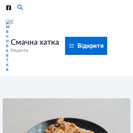
Перейти
Пошук
до
вмісту
Смачна хатка
Відкрити
Рецепти