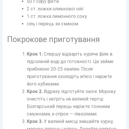
50 г сиру фети
2 ст. ложки оливкової олії
1 ст. ложка лимонного соку
сіль і перець за смаком
Покрокове приготування
Крок 1.
Спершу відваріть куряче філе в
підсоленій воді до готовності. Це займе
приблизно 20-25 хвилин. Після
приготування охолодіть м’ясо і наріжте
його кубиками.
Крок 2.
Відразу підготуйте овочі. Моркву
очистіть і натріть на великій тертці.
Болгарський перець наріжте тонкими
смужками, а огірок — півколами.
Крок 3.
У великій мисці змішайте курку,
моркву, перець і огірок. Додайте салатне