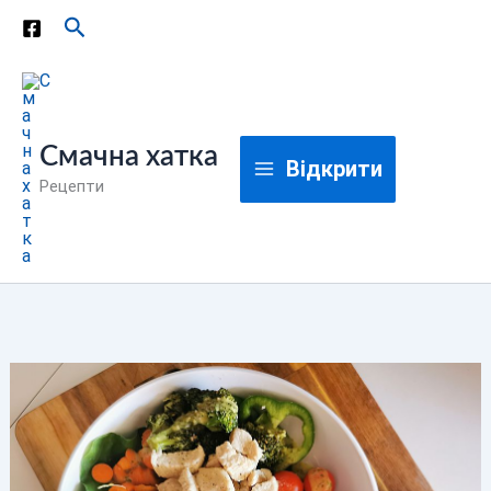
Перейти
Пошук
до
вмісту
Смачна хатка
Відкрити
Рецепти