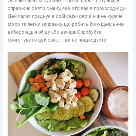
Осінній салат із куркою — це не просто страва, а
справжнє свято смаку, яке зігріває в прохолодні дні.
Цей салат поєднує в собі свіжі овочі, ніжне куряче
м’ясо та легку заправку, що робить його ідеальним
вибором для обіду або вечері. Спробуйте
приготувати цей салат, і ви не пошкодуєте!