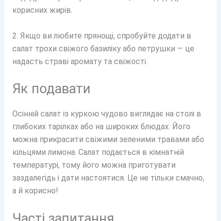
корисних жирів.
2. Якщо ви любите прянощі, спробуйте додати в
салат трохи свіжого базиліку або петрушки — це
надасть страві аромату та свіжості.
Як подавати
Осінній салат із куркою чудово виглядає на столі в
глибоких тарілках або на широких блюдах. Його
можна прикрасити свіжими зеленими травами або
кільцями лимона. Салат подається в кімнатній
температурі, тому його можна приготувати
заздалегідь і дати настоятися. Це не тільки смачно,
а й корисно!
Часті запитання