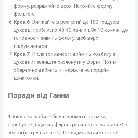
форму, розрівняйте верх. Накрийте форму
фольгою.
Крок 6.
Випікайте в розігрітій до 180 градусів
духовці приблизно 40-50 хвилин. За 10 хвилин до
готовності зніміть фольгу, щоб верх
підрум’янився.
Крок 7.
Після готовності вийміть ковбасу з
духовки і залиште охолонути у формі. Потім
обережно вийміть її і наріжте на порційні
шматочки.
Поради від Ганни
1. Якщо ви любите більш ароматні страви,
спробуйте додати у фарш трохи тертої моркви або
зелені (петрушка, кріп). Це додасть свіжості та