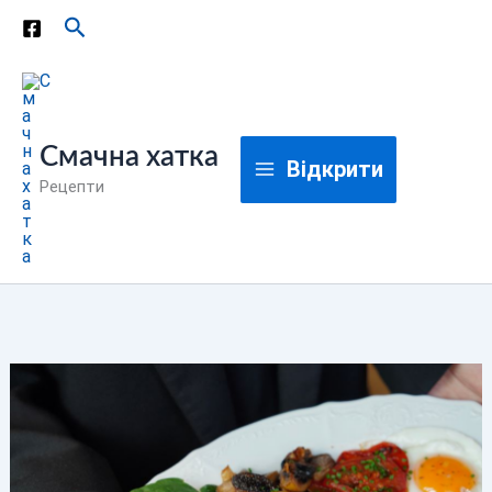
Перейти
Пошук
до
вмісту
Смачна хатка
Відкрити
Рецепти