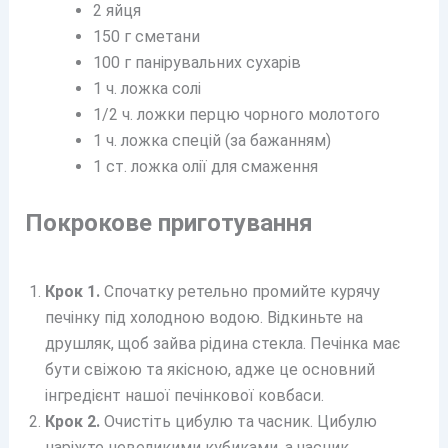
2 яйця
150 г сметани
100 г панірувальних сухарів
1 ч. ложка солі
1/2 ч. ложки перцю чорного молотого
1 ч. ложка спецій (за бажанням)
1 ст. ложка олії для смаження
Покрокове приготування
Крок 1.
Спочатку ретельно промийте курячу
печінку під холодною водою. Відкиньте на
друшляк, щоб зайва рідина стекла. Печінка має
бути свіжою та якісною, адже це основний
інгредієнт нашої печінкової ковбаси.
Крок 2.
Очистіть цибулю та часник. Цибулю
наріжте невеликими кубиками, а часник