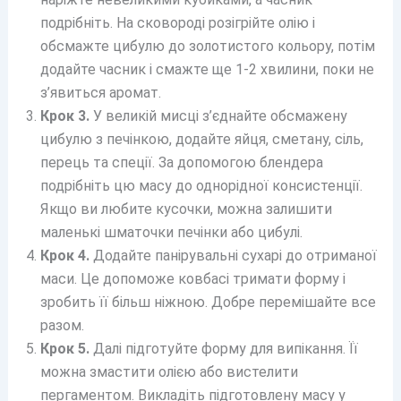
подрібніть. На сковороді розігрійте олію і
обсмажте цибулю до золотистого кольору, потім
додайте часник і смажте ще 1-2 хвилини, поки не
з’явиться аромат.
Крок 3.
У великій мисці з’єднайте обсмажену
цибулю з печінкою, додайте яйця, сметану, сіль,
перець та спеції. За допомогою блендера
подрібніть цю масу до однорідної консистенції.
Якщо ви любите кусочки, можна залишити
маленькі шматочки печінки або цибулі.
Крок 4.
Додайте панірувальні сухарі до отриманої
маси. Це допоможе ковбасі тримати форму і
зробить її більш ніжною. Добре перемішайте все
разом.
Крок 5.
Далі підготуйте форму для випікання. Її
можна змастити олією або вистелити
пергаментом. Викладіть підготовлену масу у