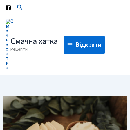
Перейти
Пошук
до
вмісту
Смачна хатка
Відкрити
Рецепти