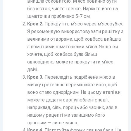
вийшла соковитою. М’ясо повинно бути
без кісток, чисте і свіже. Наріжте його на
шматочки приблизно 5-7 см.
Крок 2.
Прокрутіть м’ясо через м’ясорубку.
Я рекомендую використовувати решітку з
великими отворами, щоб ковбаса вийшла
з помітними шматочками м’яса. Якщо ви
хочете, щоб ковбаса була більш
однорідною, можете прокрутити м’ясо
двічі.
Крок 3.
Перекладіть подрібнене м’ясо в
миску і ретельно перемішайте його, щоб
воно стало однорідним. На цьому етапі ви
можете додати свої улюблені спеції,
наприклад, сіль, перець або часник, але в
нашому рецепті ми залишимо його
простим — лише м’ясо.
Крок 4.
Підготуйте форму для ковбаси. Це